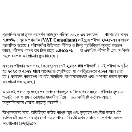
প্রকাশিত হলো মূসক পরামর্শক লাইসেন্স পরীক্ষা ২০২৫ এর ফলাফল — পাশের হার মাত্র
০.৪৩%
। মূসক পরামর্শক
(VAT Consultant)
লাইসেন্স পরীক্ষা
২০২৫
-এর ফলাফল
প্রকাশিত হয়েছে। পরীক্ষার্থীরা রীতিমতো বিস্মিত ও মিশ্র প্রতিক্রিয়া ব্যক্ত করছেন।
কারণ, পরীক্ষার পাশের হার ছিল মাত্র
০.৪৩২৯%
— যা একাধিক পরীক্ষার্থী এবং সংশ্লিষ্ট
মহলে ব্যাপক আলোচনার জন্ম দিয়েছে।
এবারের পরীক্ষায় অংশগ্রহণ করেছিলেন মোট
২,৩১০ জন
পরীক্ষার্থী। এই পরীক্ষা অনুষ্ঠিত
হয়
২০২৩
ও
২০২৪ সালে
আবেদনের প্রেক্ষিতে, যা একত্রিতভাবে
২০২৫
সালে নেয়া
হয়। ফলাফল প্রকাশের পরপরই সামাজিক যোগাযোগমাধ্যম এবং পেশাগত মহলে ব্যাপক
আলোচনা শুরু হয়েছে।
অনেকেই প্রশ্ন তুলেছেন প্রশ্নপত্র প্রস্তুত ও বিতরণের স্বচ্ছতা, পরীক্ষার মূল্যায়ন
পদ্ধতি এবং ফলাফল ঘোষণার সময়সীমা নিয়ে। তবে সংশ্লিষ্ট কর্তৃপক্ষ এখনো
আনুষ্ঠানিকভাবে কোনো মন্তব্য করেননি।
বিশ্লেষকদের মতে, অতিরিক্ত কঠোর প্রশ্নপত্র এবং মূল্যায়ন পদ্ধতির কারণে এই
ব্যতিক্রমী কম পাশের হার দেখা যেতে পারে। বিষয়টি এখন সারাদেশে পেশাগত মহলে
আলোচনার কেন্দ্রবিন্দুতে।