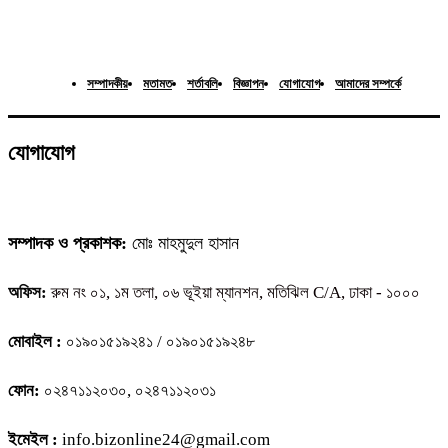
সম্পাদকীয়
মতামত
শর্তাবলি
বিজ্ঞাপন
যোগাযোগ
আমাদের সম্পর্কে
যোগাযোগ
সম্পাদক ও প্রকাশক:
মোঃ মাহমুদুল হাসান
অফিস:
রুম নং ০১, ১ম তলা, ০৬ ভূইয়া ম্যানশন, মতিঝিল C/A, ঢাকা - ১০০০
মোবাইল :
০১৯০১৫১৯২৪১ / ০১৯০১৫১৯২৪৮
ফোন:
০২৪৭১১২০৩০, ০২৪৭১১২০৩১
ইমেইল :
info.bizonline24@gmail.com