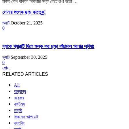
টাকার বেশি থাকলে আবগারি শুল্ক কেটে রাখা হতো।...
সোনার শুল্কে ছাড় কততুকু!
ভ্যাট
October 21, 2025
0
ব্যাংক গ্যারান্টি দিলে শুল্ক-কর ছাড়া কাঁচামাল আনার সুবিধা!
ভ্যাট
September 30, 2025
0
লোড
RELATED ARTICLES
All
অন্যান্য
আয়কর
কাস্টমস
চাকুরি
বিজনেস আপডেট
ব্যাংকিং