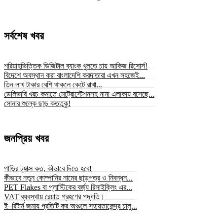
সর্বশেষ খবর
শরিয়াহভিত্তিক ডিজিটাল ব্যাংক খুলতে চায় আকিজ রিসোর্স!
বিদেশে অবস্থান করা বাংলাদেশি করদাতারা এখন সহজেই...
তিন লাখ টাকার বেশি থাকলে কেটে রাখা...
ডেলিভারি খরচ কমাতে মেট্রোস্টেশনসহ নানা এলাকায় বসেছে...
সোনার শুল্কে ছাড় কততুকু!
জনপ্রিয় খবর
গাড়ির ট্যাক্স কত, কীভাবে দিতে হবে!
কীভাবে নতুন কোম্পানির নামের ছাড়পত্র ও নিবন্ধন...
PET Flakes বা প্লাস্টিকের বর্জ্য রিসাইক্লিং এর...
VAT ব্যবস্থায় রেয়াত গ্রহণের পদ্ধতি।
ই–রিটার্ন জমায় প্রতিটি কর অঞ্চলে সহায়তাকেন্দ্র চালু...