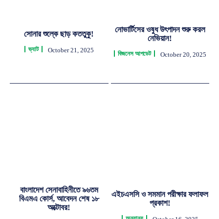
নোভার্টিসের ওষুধ উৎপাদন শুরু করল
সোনার শুল্কে ছাড় কততুকু!
নেভিয়ান!
ভ্যাট
October 21, 2025
বিজনেস আপডেট
October 20, 2025
বাংলাদেশ সেনাবাহিনীতে ৯৬তম
এইচএসসি ও সমমান পরীক্ষার ফলাফল
বিএমএ কোর্স, আবেদন শেষ ১৮
প্রকাশ!
অক্টোবর!
অন্যান্য