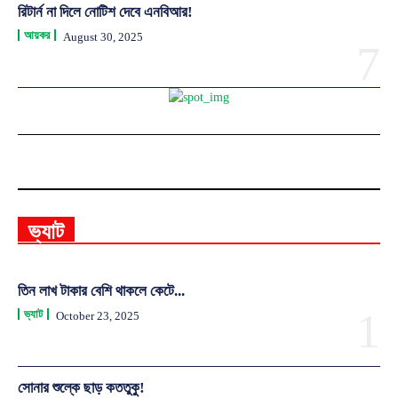
রিটার্ন না দিলে নোটিশ দেবে এনবিআর!
আয়কর
August 30, 2025
ভ্যাট
তিন লাখ টাকার বেশি থাকলে কেটে...
ভ্যাট
October 23, 2025
সোনার শুল্কে ছাড় কততুকু!