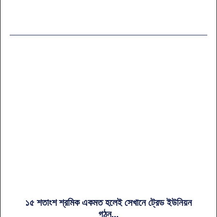
১৫ শতাংশ শ্রমিক একমত হলেই সেখানে ট্রেড ইউনিয়ন
গঠন...