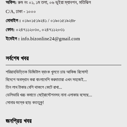
অফিস:
রুম নং ০১, ১ম তলা, ০৬ ভূইয়া ম্যানশন, মতিঝিল
C/A, ঢাকা - ১০০০
মোবাইল :
০১৯০১৫১৯২৪১ / ০১৯০১৫১৯২৪৮
ফোন:
০২৪৭১১২০৩০, ০২৪৭১১২০৩১
ইমেইল :
info.bizonline24@gmail.com
সর্বশেষ খবর
শরিয়াহভিত্তিক ডিজিটাল ব্যাংক খুলতে চায় আকিজ রিসোর্স!
বিদেশে অবস্থান করা বাংলাদেশি করদাতারা এখন সহজেই...
তিন লাখ টাকার বেশি থাকলে কেটে রাখা...
ডেলিভারি খরচ কমাতে মেট্রোস্টেশনসহ নানা এলাকায় বসেছে...
সোনার শুল্কে ছাড় কততুকু!
জনপ্রিয় খবর