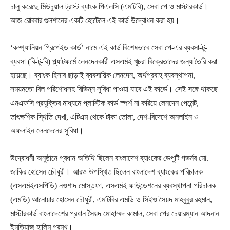
চালু করেছে মিউচুয়াল ট্রাস্ট ব্যাংক পিএলসি (এমটিবি), সেবা পে ও মাস্টারকার্ড।
আজ রোববার গুলশানের একটি হোটেলে এই কার্ড উদ্বোধন করা হয়।
‘কম্প্যানিয়ন প্রিপেইড কার্ড’ নামে এই কার্ড বিশেষভাবে সেবা পে-এর ব্যবসা-টু-
ব্যবসা (বি-টু-বি) প্ল্যাটফর্মে লেনদেনকারী এসএমই খুচরা বিক্রেতাদের জন্য তৈরি করা
হয়েছে। ব্যাংক হিসাব ছাড়াই ব্যবসায়িক লেনদেন, অর্থপ্রবাহ ব্যবস্থাপনা,
সময়মতো বিল পরিশোধসহ বিভিন্ন সুবিধা পাওয়া যাবে এই কার্ডে। সেই সঙ্গে থাকছে
এনএফসি প্রযুক্তির মাধ্যমে প্লাস্টিক কার্ড স্পর্শ না করিয়ে লেনদেন পেমেন্ট,
তাৎক্ষণিক স্থিতি দেখা, এটিএম থেকে টাকা তোলা, দেশ-বিদেশে অনলাইন ও
অফলাইন লেনদেনের সুবিধা।
উদ্বোধনী অনুষ্ঠানে প্রধান অতিথি ছিলেন বাংলাদেশ ব্যাংকের ডেপুটি গভর্নর মো.
জাকির হোসেন চৌধুরী। আরও উপস্থিত ছিলেন বাংলাদেশ ব্যাংকের পরিচালক
(এসএমইএসপিডি) নওশাদ মোস্তফা, এসএমই ফাউন্ডেশনের ব্যবস্থাপনা পরিচালক
(এমডি) আনোয়ার হোসেন চৌধুরী, এমটিবির এমডি ও সিইও সৈয়দ মাহবুবুর রহমান,
মাস্টারকার্ড বাংলাদেশের প্রধান সৈয়দ মোহাম্মদ কামাল, সেবা পের চেয়ারম্যান আদনান
ইমতিয়াজ হালিম প্রমুখ।