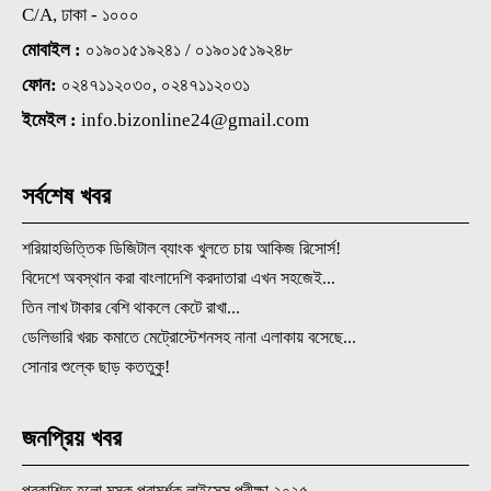
C/A, ঢাকা - ১০০০
মোবাইল :
০১৯০১৫১৯২৪১ / ০১৯০১৫১৯২৪৮
ফোন:
০২৪৭১১২০৩০, ০২৪৭১১২০৩১
ইমেইল :
info.bizonline24@gmail.com
সর্বশেষ খবর
শরিয়াহভিত্তিক ডিজিটাল ব্যাংক খুলতে চায় আকিজ রিসোর্স!
বিদেশে অবস্থান করা বাংলাদেশি করদাতারা এখন সহজেই...
তিন লাখ টাকার বেশি থাকলে কেটে রাখা...
ডেলিভারি খরচ কমাতে মেট্রোস্টেশনসহ নানা এলাকায় বসেছে...
সোনার শুল্কে ছাড় কততুকু!
জনপ্রিয় খবর
প্রকাশিত হলো মূসক পরামর্শক লাইসেন্স পরীক্ষা ২০২৫...