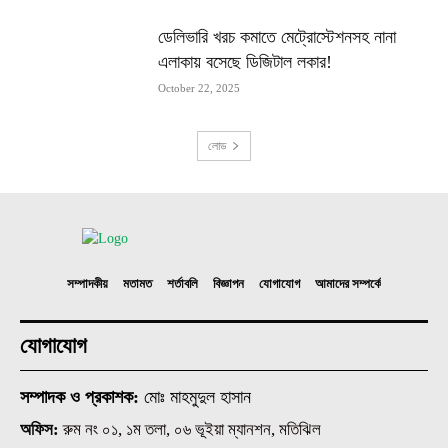
ডেলিভারি খরচ কমাতে মেট্রোস্টেশনসহ নানা
এলাকায় বসেছে ডিজিটাল লকার!
October 22, 2025
লোড
সম্পাদকীয়
মতামত
শর্তাবলি
বিজ্ঞাপন
যোগাযোগ
আমাদের সম্পর্কে
যোগাযোগ
সম্পাদক ও প্রকাশক:
মোঃ মাহমুদুল হাসান
অফিস:
রুম নং ০১, ১ম তলা, ০৬ ভূইয়া ম্যানশন, মতিঝিল