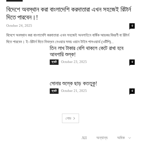
বিদেশে অবস্থান করা বাংলাদেশি করদাতারা এখন সহজেই রিটার্ন
দিতে পারবেন।!
October 24, 2025
0
বিদেশে অবস্থান করা বাংলাদেশি করদাতারা এখন সহজেই অনলাইনে বার্ষিক আয়কর বিবরণী বা রিটার্ন
দিতে পারবেন। ই–রিটার্ন দিতে নিবন্ধন নেওয়ার সময় ওয়ান টাইম পাসওয়ার্ড (ওটিপি)...
তিন লাখ টাকার বেশি থাকলে কেটে রাখা হবে
আবগারি শুল্ক!
October 23, 2025
ভ্যাট
0
সোনার শুল্কে ছাড় কততুকু!
October 21, 2025
ভ্যাট
0
লোড
All
অন্যান্য
অধিক
RELATED ARTICLES