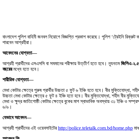
বাংলাদেশ পুলিশ বাহিনী জনবল নিয়োগে বিজ্ঞপ্তি প্রকাশ করেছে। পুলিশ ‘ট্রেইনি রিক্
পারবেন আগ্রহীরা।
আবেদনের যোগ্যতা—
আগ্রহী প্রার্থীদের এসএসসি বা সমমানের পরীক্ষায় উত্তীর্ণ হতে হবে। ন্যূনতম
জিপিএ-২.৫
বছরের
মধ্যে হতে হবে।
শারীরিক যোগ্যতা—
মেধা কোটার ক্ষেত্রে পুরুষ প্রার্থীর উচ্চতা ৫ ফুট ৬ ইঞ্চি হতে হবে। বীর মুক্তিযোদ্ধা, শহী
উচ্চতা মেধা কোটার ক্ষেত্রে ৫ ফুট ৪ ইঞ্চি হতে হবে। বীর মুক্তিযোদ্ধা, শহীদ বীর মুক্তিযোদ
মেধা ও ক্ষুদ্র জাতিগোষ্ঠী কোটার ক্ষেত্রে বুকের মাপ স্বাভাবিক অবস্থায় ৩১ ইঞ্চি ও সম্প্
৬/৬।
যেভাবে আবেদন—
আগ্রহী প্রার্থীদের এই ওয়েবসাইটের
http://police.teletalk.com.bd/home.php
মাধ
আবেদন ফি—