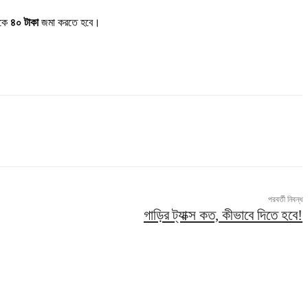
েকে
৪০ টাকা
জমা করতে হবে।
পরবর্তী নিবন্ধ
গাড়ির ট্যাক্স কত, কীভাবে দিতে হবে!