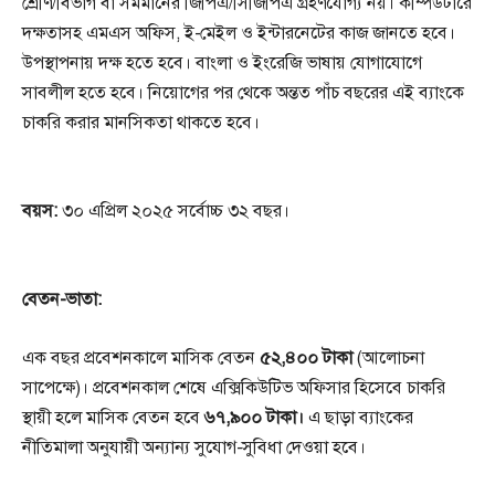
শ্রেণি/বিভাগ বা সমমানের জিপিএ/সিজিপিএ গ্রহণযোগ্য নয়। কম্পিউটারে
দক্ষতাসহ এমএস অফিস, ই-মেইল ও ইন্টারনেটের কাজ জানতে হবে।
উপস্থাপনায় দক্ষ হতে হবে। বাংলা ও ইংরেজি ভাষায় যোগাযোগে
সাবলীল হতে হবে। নিয়োগের পর থেকে অন্তত পাঁচ বছরের এই ব্যাংকে
চাকরি করার মানসিকতা থাকতে হবে।
বয়স:
৩০ এপ্রিল ২০২৫ সর্বোচ্চ ৩২ বছর।
বেতন-ভাতা:
এক বছর প্রবেশনকালে মাসিক বেতন
৫২,৪০০ টাকা
(আলোচনা
সাপেক্ষে)। প্রবেশনকাল শেষে এক্সিকিউটিভ অফিসার হিসেবে চাকরি
স্থায়ী হলে মাসিক বেতন হবে
৬৭,৯০০ টাকা।
এ ছাড়া ব্যাংকের
নীতিমালা অনুযায়ী অন্যান্য সুযোগ-সুবিধা দেওয়া হবে।