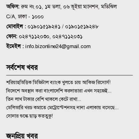
অফিস:
রুম নং ০১, ১ম তলা, ০৬ ভূইয়া ম্যানশন, মতিঝিল
C/A, ঢাকা - ১০০০
মোবাইল :
০১৯০১৫১৯২৪১ / ০১৯০১৫১৯২৪৮
ফোন:
০২৪৭১১২০৩০, ০২৪৭১১২০৩১
ইমেইল :
info.bizonline24@gmail.com
সর্বশেষ খবর
শরিয়াহভিত্তিক ডিজিটাল ব্যাংক খুলতে চায় আকিজ রিসোর্স!
বিদেশে অবস্থান করা বাংলাদেশি করদাতারা এখন সহজেই...
তিন লাখ টাকার বেশি থাকলে কেটে রাখা...
ডেলিভারি খরচ কমাতে মেট্রোস্টেশনসহ নানা এলাকায় বসেছে...
সোনার শুল্কে ছাড় কততুকু!
জনপ্রিয় খবর