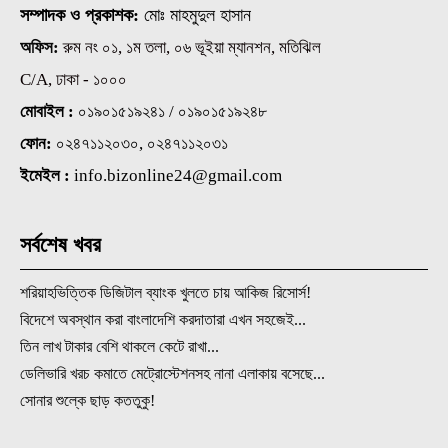
সম্পাদক ও প্রকাশক:
মোঃ মাহমুদুল হাসান
অফিস:
রুম নং ০১, ১ম তলা, ০৬ ভূইয়া ম্যানশন, মতিঝিল
C/A, ঢাকা - ১০০০
মোবাইল :
০১৯০১৫১৯২৪১ / ০১৯০১৫১৯২৪৮
ফোন:
০২৪৭১১২০৩০, ০২৪৭১১২০৩১
ইমেইল :
info.bizonline24@gmail.com
সর্বশেষ খবর
শরিয়াহভিত্তিক ডিজিটাল ব্যাংক খুলতে চায় আকিজ রিসোর্স!
বিদেশে অবস্থান করা বাংলাদেশি করদাতারা এখন সহজেই...
তিন লাখ টাকার বেশি থাকলে কেটে রাখা...
ডেলিভারি খরচ কমাতে মেট্রোস্টেশনসহ নানা এলাকায় বসেছে...
সোনার শুল্কে ছাড় কততুকু!