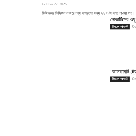
October 22, 2025
ডিজিবক্সের ডিজিটাল লকারে পণ্য সংগ্রহের জন্য ৭২ ঘণ্টা সময় পাওয়া যায়।
নোভার্টিসের ও
Oc
বিজনেস আপডেট
‘আলফামার্ট ট্র
Oc
বিজনেস আপডেট