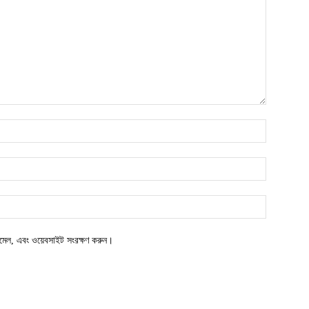
নাম*
ইমেইল*
ওয়েবসাইট
মেল, এবং ওয়েবসাইট সংরক্ষণ করুন।