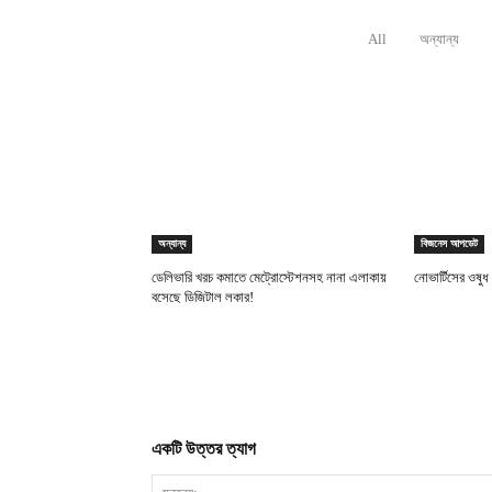
All
অন্যান্য
RELATED ARTICLES
অন্যান্য
বিজনেস আপডেট
ডেলিভারি খরচ কমাতে মেট্রোস্টেশনসহ নানা এলাকায়
নোভার্টিসের ওষু
বসেছে ডিজিটাল লকার!
একটি উত্তর ত্যাগ