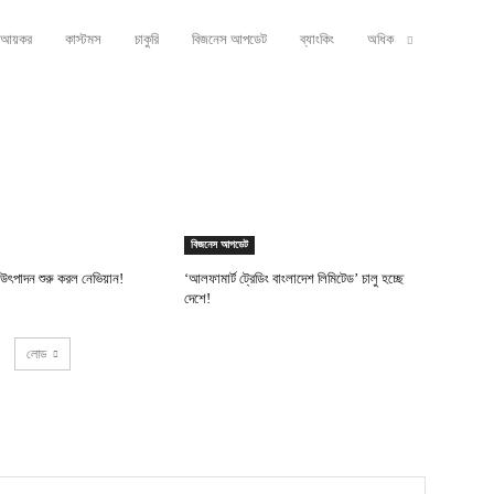
আয়কর
কাস্টমস
চাকুরি
বিজনেস আপডেট
ব্যাংকিং
অধিক
বিজনেস আপডেট
ধ উৎপাদন শুরু করল নেভিয়ান!
‘আলফামার্ট ট্রেডিং বাংলাদেশ লিমিটেড’ চালু হচ্ছে
দেশে!
লোড