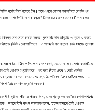
ঘদিন ধরেই শীর্ষে রয়েছে চীন। তবে এবারে পোশাক রপ্তানিতে দেশটির খুব
ে বাংলাদেশের তৈরি পোশাক রপ্তানি চীনের চেয়ে মাত্র ৩২ কোটি ডলার কম
বের বিভিন্ন দেশ থেকে চলতি বছরের প্রথম চার মাস জানুয়ারি-এপ্রিলে ৩ হাজার
উনিয়নের (ইইউ) কোম্পানিগুলো। এ আমদানি গত বছরের একই সময়ের তুলনায়
থাকলেও পরিমাণে চীনকে টপকে যায় বাংলাদেশ, ২০২২ সালে। সেবার বাজারটিতে
াণ তৈরি পোশাক রপ্তানি করে। গত বছর চীনের চেয়ে ২ কোটি কেজির
র প্রথম চার মাসে বাংলাদেশের রপ্তানির পরিমাণ চীনকে ছাড়িয়ে গেছে। এ
রিমাণ তৈরি পোশাক রপ্তানি করেছে।
কে শীর্ষ স্থানে পৌঁছাতে পারবে কি না, এমন প্রশ্ন করা হয় তৈরি পোশাকশিল্পের
বেলকে। জবাবে তিনি প্রথম আলোকে বলেন, ইইউর বাজারে তৈরি পোশাক
ে। এটি বজায় থাকলে আগামী কয়েক মাসের মধ্যে চীনকে টপকে যেতে পারে