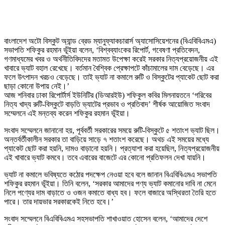
বাংলাদেশ অটো বিস্কুট অ্যান্ড ব্রেড ম্যানুফ্যাকচারার্স অ্যাসোসিয়েশনের (বিএবিবিএমএ)
সভাপতি শফিকুর রহমান ভূঁইয়া বলেন, ‘বিশ্বব্যাংকের রিপোর্ট, গবেষণা প্রতিবেদন,
গণমাধ্যমের খবর ও অর্থনীতিবিদদের মতামত উপেক্ষা করেই সরকার নিত্যপ্রয়োজনীয় এই
খাবারে ভ্যাট বহাল রেখেছে। বর্তমান বৈশ্বিক প্রেক্ষাপটে কাঁচামালের দাম বেড়েছে। এর
ফলে উৎপাদন খরচও বেড়েছে। তাই ভ্যাট না কমালে রুটি ও বিস্কুটের প্যাকেট ছোট করা
ছাড়া কোনো উপায় নেই।’
আজ শনিবার ঢাকা রিপোর্টার্স ইউনিটির (ডিআরইউ) শফিকুল কবির মিলনায়তনে ‘গরিবের
নিত্য খাদ্য রুটি-বিস্কুটে বাড়তি ভ্যাটের প্রভাব ও প্রতিবাদ’ শীর্ষক আয়োজিত সংবাদ
সম্মেলনে এই মন্তব্য করেন শফিকুর রহমান ভূঁইয়া।
সংবাদ সম্মেলনে জানানো হয়, পূর্ববর্তী সরকারের সময়ে রুটি-বিস্কুটে ৫ শতাংশ ভ্যাট ছিল।
অন্তর্বর্তীকালীন সরকার তা বাড়িয়ে সাড়ে ৭ শতাংশ করেছে। অথচ এই সময়ের মধ্যে
প্যাকেট ছোট করা হয়নি, দামও বাড়ানো হয়নি। প্রত্যাশা করা হয়েছিল, নিত্যপ্রয়োজনীয়
এই খাবারে ভ্যাট কমবে। তবে এবারের বাজেটে এর কোনো প্রতিফলন দেখা যায়নি।
ভ্যাট না কমালে ভবিষ্যতে কঠোর পদক্ষেপ নেওয়া হবে বলে জানান বিএবিবিএমএ সভাপতি
শফিকুর রহমান ভূঁইয়া। তিনি বলেন, ‘সরকার আমাদের পণ্য ভ্যাট কমানোর দাবি না মেনে
নিলে পণ্যের দাম বাড়াতে ও ওজন কমাতে বাধ্য হব। ফলে বাজারে অস্থিরতা তৈরি হতে
পারে। তার দায়ভার সরকারকেই নিতে হবে।’
সংবাদ সম্মেলনে বিএবিবিএমএ সহসভাপতি শাখাওয়াত হোসেন বলেন, ‘আমাদের দেশে