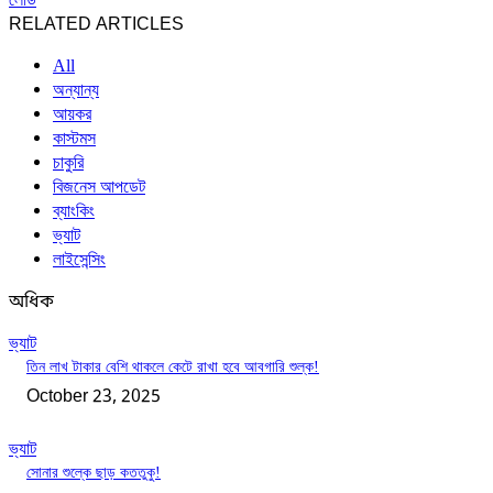
RELATED ARTICLES
All
অন্যান্য
আয়কর
কাস্টমস
চাকুরি
বিজনেস আপডেট
ব্যাংকিং
ভ্যাট
লাইসেন্সিং
অধিক
ভ্যাট
তিন লাখ টাকার বেশি থাকলে কেটে রাখা হবে আবগারি শুল্ক!
October 23, 2025
ভ্যাট
সোনার শুল্কে ছাড় কততুকু!