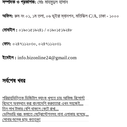
সম্পাদক ও প্রকাশক:
মোঃ মাহমুদুল হাসান
অফিস:
রুম নং ০১, ১ম তলা, ০৬ ভূইয়া ম্যানশন, মতিঝিল C/A, ঢাকা - ১০০০
মোবাইল :
০১৯০১৫১৯২৪১ / ০১৯০১৫১৯২৪৮
ফোন:
০২৪৭১১২০৩০, ০২৪৭১১২০৩১
ইমেইল :
info.bizonline24@gmail.com
সর্বশেষ খবর
শরিয়াহভিত্তিক ডিজিটাল ব্যাংক খুলতে চায় আকিজ রিসোর্স!
বিদেশে অবস্থান করা বাংলাদেশি করদাতারা এখন সহজেই...
তিন লাখ টাকার বেশি থাকলে কেটে রাখা...
ডেলিভারি খরচ কমাতে মেট্রোস্টেশনসহ নানা এলাকায় বসেছে...
সোনার শুল্কে ছাড় কততুকু!