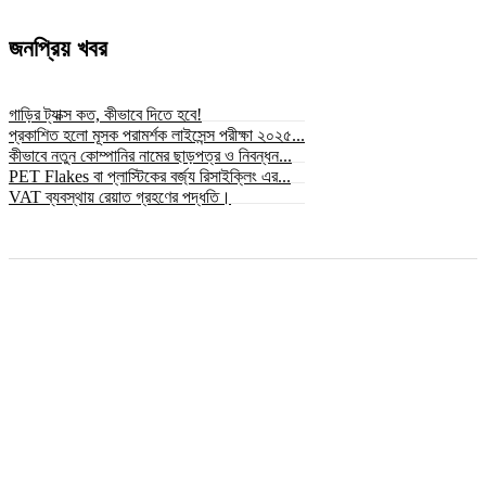
জনপ্রিয় খবর
গাড়ির ট্যাক্স কত, কীভাবে দিতে হবে!
প্রকাশিত হলো মূসক পরামর্শক লাইসেন্স পরীক্ষা ২০২৫...
কীভাবে নতুন কোম্পানির নামের ছাড়পত্র ও নিবন্ধন...
PET Flakes বা প্লাস্টিকের বর্জ্য রিসাইক্লিং এর...
VAT ব্যবস্থায় রেয়াত গ্রহণের পদ্ধতি।
© সর্বস্বত্ব স্বত্বাধিকার সংরক্ষিত ২০২৫ © bizbnline24