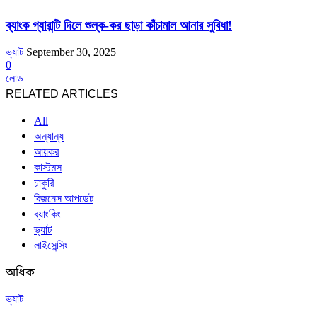
ব্যাংক গ্যারান্টি দিলে শুল্ক-কর ছাড়া কাঁচামাল আনার সুবিধা!
ভ্যাট
September 30, 2025
0
লোড
RELATED ARTICLES
All
অন্যান্য
আয়কর
কাস্টমস
চাকুরি
বিজনেস আপডেট
ব্যাংকিং
ভ্যাট
লাইসেন্সিং
অধিক
ভ্যাট