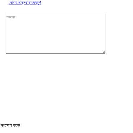
সোনার শুল্কে ছাড় কততুকু!
মন্তব্য:
 সংরক্ষণ করুন।