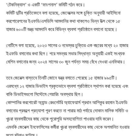
‘টেকনিক্যাল’ ও একটি ‘ফাংশনাল’ কমিটি গঠন করে।
কমিটি দুটির প্রতিবেদনে বলা হয়েছে, জেনেক্সের সঙ্গে চুক্তি অনুযায়ী আইসিনো
করপোরেশনের ইএফডি/এসডিসি আমদানির কথা থাকলেও ভিন্ন উত্স থেকে ১৫
হাজার ৬০০টি যন্ত্র আমদানি করে বিভিন্ন ব্যবসা প্রতিষ্ঠানে বসানো হয়েছে।
নোটিসে বলা হয়েছে, ২০২৩ সালের ৩ নভেম্বর চুক্তির এক বছরের মধ্যে ২০ হাজার
ইএফডি বসানোর কথা ছিল। পরে সমন্বয় সভার সিদ্ধান্ত অনুযায়ী একই সংখ্যক
মেশিন বসানোর জন্য ২০২৪ সালের ৩০ জুন পর্যন্ত সময় বেঁধে দেওয়া এনবিআর।
তবে জেনেক্স বাস্তবে তিনটি জোনে যন্ত্র বসাতে পেরেছে ১৫ হাজার ৯৯৫টি।
এরমধ্যে ১২ হাজার ডিভাইস প্রকৃতভাবে ব্যবসা প্রতিষ্ঠানে স্থাপন করা হয়েছে এবং
বাকি ডিভাইসগুলো সিস্টেমে পেয়ারিং অবস্থায় ছিল।
কোম্পানির করপোরেট অ্যান্ড রেগুলেটরি অ্যাফেয়ার্স প্রধান আশিকুর রহমান ইএফডি
বসানোর প্রকল্পে প্রত্যাশা পূরণ করতে না পারায় মাঠ পর্যায়ে দোকান মালিক সমিতি ও
খুচরা ব্যবসায়ীদের কাছ থেকে পুরোপুরি অসহযোগিতা পাওয়ার দাবি করেন।
এমনকি জেনেক্স ইনফোসিসের কর্মীরা খুচরা ব্যবসায়ীদের কাছ থেকে অপমানিত হওয়ার
মতো ঘটনাও ঘটেছে।