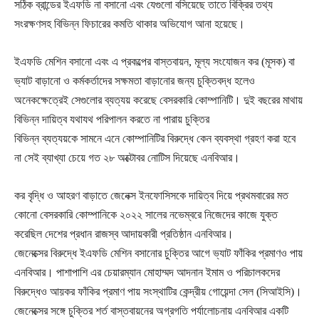
সঠিক ব্রান্ডের ইএফডি না বসানো এবং যেগুলো বসিয়েছে তাতে বিক্রির তথ্য
সংরক্ষণসহ বিভিন্ন ফিচারের কমতি থাকার অভিযোগ আনা হয়েছে।
ইএফডি মেশিন বসানো এবং এ প্রকল্পের বাস্তবায়ন, মূল্য সংযোজন কর (মূসক) বা
ভ্যাট বাড়ানো ও কর্মকর্তাদের সক্ষমতা বাড়ানোর জন্য চুক্তিবদ্ধ হলেও
অনেকক্ষেত্রেই সেগুলোর ব্যত্যয় করেছে বেসরকারি কোম্পানিটি। দুই বছরের মাথায়
বিভিন্ন দায়িত্ব যথাযথ পরিপালন করতে না পারায় চুক্তির
বিভিন্ন ব্যত্যয়কে সামনে এনে কোম্পানিটির বিরুদ্ধে কেন ব্যবস্থা গ্রহণ করা হবে
না সেই ব্যাখ্যা চেয়ে গত ২৮ অক্টোবর নোটিস দিয়েছে এনবিআর।
কর বৃদ্ধি ও আহরণ বাড়াতে জেনেক্স ইনফোসিসকে দায়িত্ব দিয়ে প্রথমবারের মত
কোনো বেসরকারি কোম্পানিকে ২০২২ সালের নভেম্বরে নিজেদের কাজে যুক্ত
করেছিল দেশের প্রধান রাজস্ব আদায়কারী প্রতিষ্ঠান এনবিআর।
জেনেক্সের বিরুদ্ধে ইএফডি মেশিন বসানোর চুক্তির আগে ভ্যাট ফাঁকির প্রমাণও পায়
এনবিআর। পাশাপাশি এর চেয়ারম্যান মোহাম্মদ আদনান ইমাম ও পরিচালকদের
বিরুদ্ধেও আয়কর ফাঁকির প্রমাণ পায় সংস্থাটির কেন্দ্রীয় গোয়েন্দা সেল (সিআইসি)।
জেনেক্সের সঙ্গে চুক্তির শর্ত বাস্তবায়নের অগ্রগতি পর্যালোচনায় এনবিআর একটি