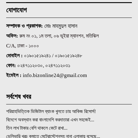
যোগাযোগ
সম্পাদক ও প্রকাশক:
মোঃ মাহমুদুল হাসান
অফিস:
রুম নং ০১, ১ম তলা, ০৬ ভূইয়া ম্যানশন, মতিঝিল
C/A, ঢাকা - ১০০০
মোবাইল :
০১৯০১৫১৯২৪১ / ০১৯০১৫১৯২৪৮
ফোন:
০২৪৭১১২০৩০, ০২৪৭১১২০৩১
ইমেইল :
info.bizonline24@gmail.com
সর্বশেষ খবর
শরিয়াহভিত্তিক ডিজিটাল ব্যাংক খুলতে চায় আকিজ রিসোর্স!
বিদেশে অবস্থান করা বাংলাদেশি করদাতারা এখন সহজেই...
তিন লাখ টাকার বেশি থাকলে কেটে রাখা...
ডেলিভারি খরচ কমাতে মেট্রোস্টেশনসহ নানা এলাকায় বসেছে...