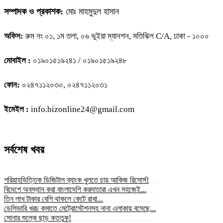
সম্পাদক ও প্রকাশক:
মোঃ মাহমুদুল হাসান
অফিস:
রুম নং ০১, ১ম তলা, ০৬ ভূইয়া ম্যানশন, মতিঝিল C/A, ঢাকা - ১০০০
মোবাইল :
০১৯০১৫১৯২৪১ / ০১৯০১৫১৯২৪৮
ফোন:
০২৪৭১১২০৩০, ০২৪৭১১২০৩১
ইমেইল :
info.bizonline24@gmail.com
সর্বশেষ খবর
শরিয়াহভিত্তিক ডিজিটাল ব্যাংক খুলতে চায় আকিজ রিসোর্স!
বিদেশে অবস্থান করা বাংলাদেশি করদাতারা এখন সহজেই...
তিন লাখ টাকার বেশি থাকলে কেটে রাখা...
ডেলিভারি খরচ কমাতে মেট্রোস্টেশনসহ নানা এলাকায় বসেছে...
সোনার শুল্কে ছাড় কততুকু!