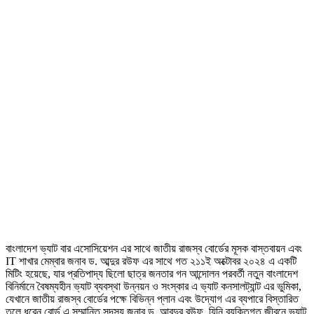
বাংলাদেশ ভ্যাট বার এসোসিয়েশন এর সাথে জাতীয় রাজস্ব বোর্ডের মূসক বাস্তবায়ন এবং
IT শাখার মেম্বার জনাব ড. আব্দুর রউফ এর সাথে গত ২১১ই অক্টোবর ২০২৪ এ একটি
মিটিং হয়েছে, যার প্রতিপাদ্য ছিলো ছাত্র জনতার গন আন্দোলন পরবর্তী নতুন বাংলাদেশ
বিনির্মানে বৈষম্যহীন ভ্যাট ব্যবস্থা উন্নয়ন ও সংস্কার এ ভ্যাট কনসালট্যান্ট এর ভুমিকা,
যেখানে জাতীয় রাজস্ব বোর্ডের পক্ষে বিভিন্ন প্লান এবং উদ্যোগ এর ব্যপারে বিস্তারিত
তুলে ধরেন বোর্ড এ সম্মানিত সদস্য জনাব ড. আবদুর রউফ, যিনি ব্যক্তিগত জীবনে ভ্যাট