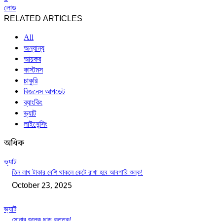
লোড
RELATED ARTICLES
All
অন্যান্য
আয়কর
কাস্টমস
চাকুরি
বিজনেস আপডেট
ব্যাংকিং
ভ্যাট
লাইসেন্সিং
অধিক
ভ্যাট
তিন লাখ টাকার বেশি থাকলে কেটে রাখা হবে আবগারি শুল্ক!
October 23, 2025
ভ্যাট
সোনার শুল্কে ছাড় কততুকু!