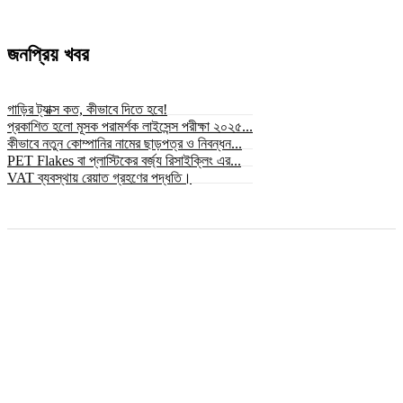
জনপ্রিয় খবর
গাড়ির ট্যাক্স কত, কীভাবে দিতে হবে!
প্রকাশিত হলো মূসক পরামর্শক লাইসেন্স পরীক্ষা ২০২৫...
কীভাবে নতুন কোম্পানির নামের ছাড়পত্র ও নিবন্ধন...
PET Flakes বা প্লাস্টিকের বর্জ্য রিসাইক্লিং এর...
VAT ব্যবস্থায় রেয়াত গ্রহণের পদ্ধতি।
© সর্বস্বত্ব স্বত্বাধিকার সংরক্ষিত ২০২৫ © bizbnline24