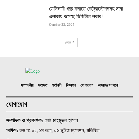
ডেলিভারি খরচ কমাতে মেট্রোস্টেশনসহ নানা
এলাকায় বসেছে ডিজিটাল লকার!
October 22, 2025
লোড
সম্পাদকীয়
মতামত
শর্তাবলি
বিজ্ঞাপন
যোগাযোগ
আমাদের সম্পর্কে
যোগাযোগ
সম্পাদক ও প্রকাশক:
মোঃ মাহমুদুল হাসান
অফিস:
রুম নং ০১, ১ম তলা, ০৬ ভূইয়া ম্যানশন, মতিঝিল