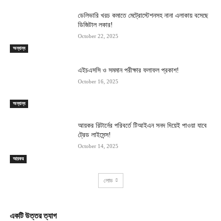
ডেলিভারি খরচ কমাতে মেট্রোস্টেশনসহ নানা এলাকায় বসেছে
ডিজিটাল লকার!
October 22, 2025
অন্যান্য
এইচএসসি ও সমমান পরীক্ষার ফলাফল প্রকাশ!
October 16, 2025
অন্যান্য
আয়কর রিটার্নের পরিবর্তে টিআইএন সনদ দিয়েই পাওয়া যাবে
ট্রেড লাইসেন্স!
October 14, 2025
আয়কর
লোড
একটি উত্তর ত্যাগ