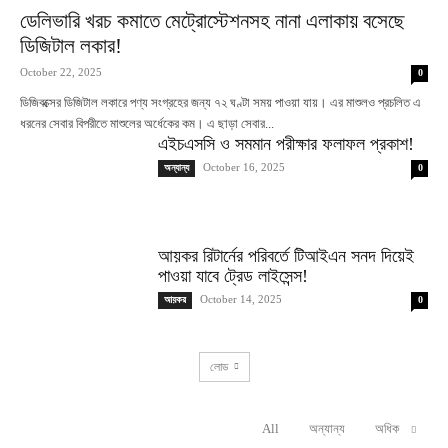
ডেলিভারি খরচ কমাতে মেট্রোস্টেশনসহ নানা এলাকায় বসেছে
ডিজিটাল লকার!
October 22, 2025
0
ডিজিবক্সের ডিজিটাল লকারে পণ্য সংগ্রহের জন্য ৭২ ঘণ্টা সময় পাওয়া যায়। এর মাশুলও প্রচলিত এ
ধরনের সেবার বিপরীতে মাশুলের অর্ধেকের কম। এ ছাড়া সেবার...
এইচএসসি ও সমমান পরীক্ষার ফলাফল প্রকাশ!
October 16, 2025
অন্যান্য
0
আয়কর রিটার্নের পরিবর্তে টিআইএন সনদ দিয়েই
পাওয়া যাবে ট্রেড লাইসেন্স!
October 14, 2025
আয়কর
0
লোড
All
অন্যান্য
অধিক
RELATED ARTICLES