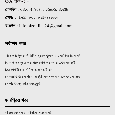
C/A, ঢাকা - ১০০০
মোবাইল :
০১৯০১৫১৯২৪১ / ০১৯০১৫১৯২৪৮
ফোন:
০২৪৭১১২০৩০, ০২৪৭১১২০৩১
ইমেইল :
info.bizonline24@gmail.com
সর্বশেষ খবর
শরিয়াহভিত্তিক ডিজিটাল ব্যাংক খুলতে চায় আকিজ রিসোর্স!
বিদেশে অবস্থান করা বাংলাদেশি করদাতারা এখন সহজেই...
তিন লাখ টাকার বেশি থাকলে কেটে রাখা...
ডেলিভারি খরচ কমাতে মেট্রোস্টেশনসহ নানা এলাকায় বসেছে...
সোনার শুল্কে ছাড় কততুকু!
জনপ্রিয় খবর
গাড়ির ট্যাক্স কত, কীভাবে দিতে হবে!