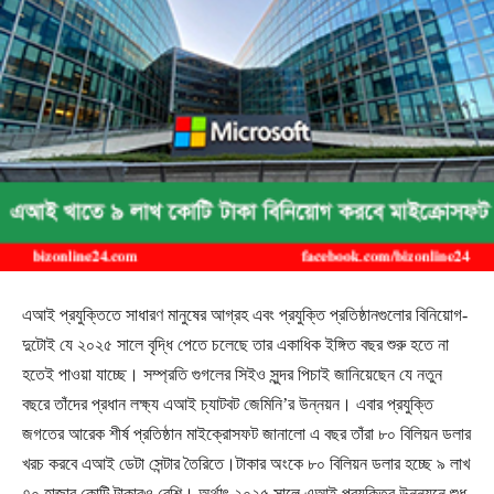
এআই প্রযুক্তিতে সাধারণ মানুষের আগ্রহ এবং প্রযুক্তি প্রতিষ্ঠানগুলোর বিনিয়োগ-
দুটোই যে ২০২৫ সালে বৃদ্ধি পেতে চলেছে তার একাধিক ইঙ্গিত বছর শুরু হতে না
হতেই পাওয়া যাচ্ছে। সম্প্রতি গুগলের সিইও সুন্দর পিচাই জানিয়েছেন যে নতুন
বছরে তাঁদের প্রধান লক্ষ্য এআই চ্যাটবট জেমিনি’র উন্নয়ন। এবার প্রযুক্তি
জগতের আরেক শীর্ষ প্রতিষ্ঠান মাইক্রোসফট জানালো এ বছর তাঁরা ৮০ বিলিয়ন ডলার
খরচ করবে এআই ডেটা সেন্টার তৈরিতে।টাকার অংকে ৮০ বিলিয়ন ডলার হচ্ছে ৯ লাখ
৭০ হাজার কোটি টাকারও বেশি। অর্থাৎ ২০২৫ সালে এআই প্রযুক্তির উন্নয়নে শুধু