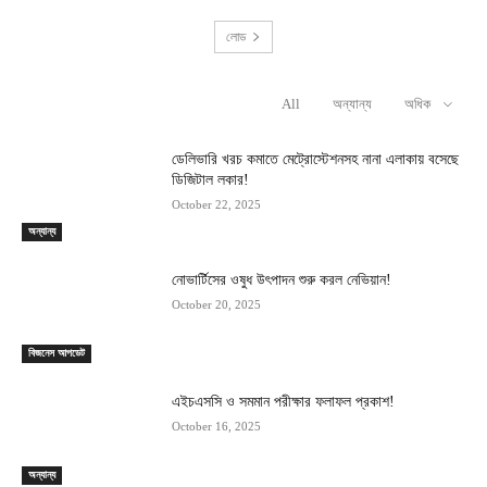
লোড
All
অন্যান্য
অধিক
RELATED ARTICLES
ডেলিভারি খরচ কমাতে মেট্রোস্টেশনসহ নানা এলাকায় বসেছে
ডিজিটাল লকার!
October 22, 2025
অন্যান্য
নোভার্টিসের ওষুধ উৎপাদন শুরু করল নেভিয়ান!
October 20, 2025
বিজনেস আপডেট
এইচএসসি ও সমমান পরীক্ষার ফলাফল প্রকাশ!
October 16, 2025
অন্যান্য