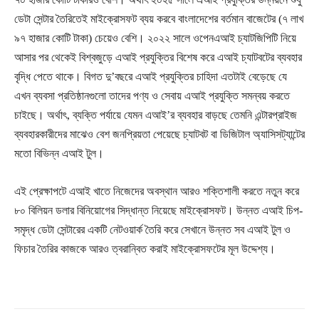
ডেটা সেন্টার তৈরিতেই মাইক্রোসফট ব্যয় করবে বাংলাদেশের বর্তমান বাজেটের (৭ লাখ
৯৭ হাজার কোটি টাকা) চেয়েও বেশি। ২০২২ সালে ওপেনএআই চ্যাটজিপিটি নিয়ে
আসার পর থেকেই বিশ্বজুড়ে এআই প্রযুক্তির বিশেষ করে এআই চ্যাটবটের ব্যবহার
বৃদ্ধি পেতে থাকে। বিগত দু’বছরে এআই প্রযুক্তির চাহিদা এতটাই বেড়েছে যে
এখন ব্যবসা প্রতিষ্ঠানগুলো তাদের পণ্য ও সেবায় এআই প্রযুক্তি সমন্বয় করতে
চাইছে। অর্থাৎ, ব্যক্তি পর্যায়ে যেমন এআই’র ব্যবহার বাড়ছে তেমনি এন্টারপ্রাইজ
ব্যবহারকারীদের মাঝেও বেশ জনপ্রিয়তা পেয়েছে চ্যাটবট বা ডিজিটাল অ্যাসিসট্যান্টের
মতো বিভিন্ন এআই টুল।
এই প্রেক্ষাপটে এআই খাতে নিজেদের অবস্থান আরও শক্তিশালী করতে নতুন করে
৮০ বিলিয়ন ডলার বিনিয়োগের সিদ্ধান্ত নিয়েছে মাইক্রোসফট। উন্নত এআই চিপ-
সমৃদ্ধ ডেটা সেন্টারের একটি নেটওয়ার্ক তৈরি করে সেখানে উন্নত সব এআই টুল ও
ফিচার তৈরির কাজকে আরও ত্বরান্বিত করাই মাইক্রোসফটের মূল উদ্দেশ্য।