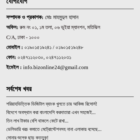
যোগাযোগ
সম্পাদক ও প্রকাশক:
মোঃ মাহমুদুল হাসান
অফিস:
রুম নং ০১, ১ম তলা, ০৬ ভূইয়া ম্যানশন, মতিঝিল
C/A, ঢাকা - ১০০০
মোবাইল :
০১৯০১৫১৯২৪১ / ০১৯০১৫১৯২৪৮
ফোন:
০২৪৭১১২০৩০, ০২৪৭১১২০৩১
ইমেইল :
info.bizonline24@gmail.com
সর্বশেষ খবর
শরিয়াহভিত্তিক ডিজিটাল ব্যাংক খুলতে চায় আকিজ রিসোর্স!
বিদেশে অবস্থান করা বাংলাদেশি করদাতারা এখন সহজেই...
তিন লাখ টাকার বেশি থাকলে কেটে রাখা...
ডেলিভারি খরচ কমাতে মেট্রোস্টেশনসহ নানা এলাকায় বসেছে...
সোনার শুল্কে ছাড় কততুকু!