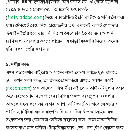
পোস্টার, চার্ট বা ইনফোগ্রাফিকস তৈরি করতে হয়। এ ক্ষেত্রে ক্যানভা
সহজে ও দ্রুত সমাধান দেয়। অ্যাডোবি ফায়ারফ্লাই
(
firefly.adobe.com
) দিয়ে ব্যাকগ্রাউন্ড তৈরি বা ইমেজ পরিবর্তন করা
যায়। টেমপ্লেট বেছে নিয়ে প্রয়োজনীয় তথ্য বসালেই একটি পেশাদার
ডিজাইন তৈরি হয়ে যায়। সীমিত পরিসরে ছবি তৈরির জন্য আপনি
চ্যাটজিপিটি ব্যবহার করতে পারেন। এ ছাড়া মিডজার্নি দিয়েও অনেক
ছবি, নকশা তৈরি করা যায়।
৯. দলীয় কাজ
এখন পড়ালেখার বাইরেও আমাদের নানা প্রকল্প, কাজে যুক্ত থাকতে
হয়। কখন কোন কাজ, তা ঠিকমতো সাজিয়ে রাখতে নোশন এআই
(
notion.com
) বেশ কাজের। শিক্ষার্থীরা এই প্রোডাকটিভিটি টুল ব্যবহার
করে সহজে নোট নিতে পারেন। বিভিন্ন প্রকল্প ব্যবস্থাপনা ও দলীয়
কাজকে সহজ করে এই এআই অ্যাপ। এটি স্বয়ংক্রিয়ভাবে লেকচার ও
স্টাডি ম্যাটেরিয়ালের সারাংশ তৈরি করে। রিসার্চ ও অ্যাসাইনমেন্ট
সংরক্ষণের জন্য ডেটাবেজ তৈরিতে সহায়তা করে। সময়মতো বিভিন্ন
কাজের কথা মনে করিয়ে (টাস্ক রিমাইন্ডার) দেয়। দল বেঁধে কোনো কাজ