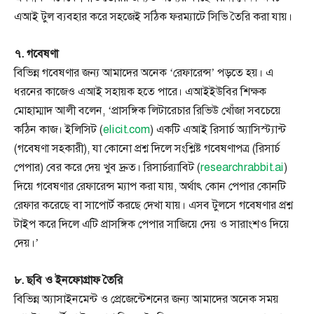
এআই টুল ব্যবহার করে সহজেই সঠিক ফরম্যাটে সিভি তৈরি করা যায়।
৭. গবেষণা
বিভিন্ন গবেষণার জন্য আমাদের অনেক ‘রেফারেন্স’ পড়তে হয়। এ
ধরনের কাজেও এআই সহায়ক হতে পারে। এআইইউবির শিক্ষক
মোহাম্মাদ আলী বলেন, ‘প্রাসঙ্গিক লিটারেচার রিভিউ খোঁজা সবচেয়ে
কঠিন কাজ। ইলিসিট (
elicit.com
) একটি এআই রিসার্চ অ্যাসিস্ট্যান্ট
(গবেষণা সহকারী), যা কোনো প্রশ্ন দিলে সংশ্লিষ্ট গবেষণাপত্র (রিসার্চ
পেপার) বের করে দেয় খুব দ্রুত। রিসার্চর‍্যাবিট (
researchrabbit.ai
)
দিয়ে গবেষণার রেফারেন্স ম্যাপ করা যায়, অর্থাৎ কোন পেপার কোনটি
রেফার করেছে বা সাপোর্ট করছে দেখা যায়। এসব টুলসে গবেষণার প্রশ্ন
টাইপ করে দিলে এটি প্রাসঙ্গিক পেপার সাজিয়ে দেয় ও সারাংশও দিয়ে
দেয়।’
৮. ছবি ও ইনফোগ্রাফ তৈরি
বিভিন্ন অ্যাসাইনমেন্ট ও প্রেজেন্টেশনের জন্য আমাদের অনেক সময়