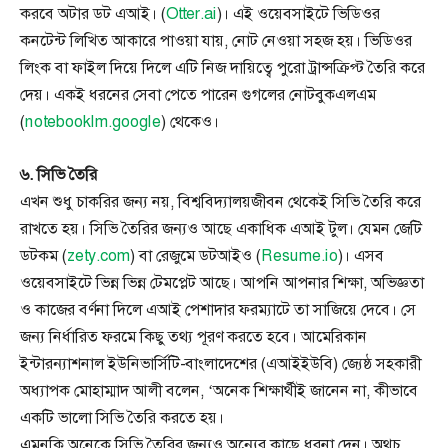
করবে অটার ডট এআই। (
Otter.ai
)। এই ওয়েবসাইটে ভিডিওর
কনটেন্ট লিখিত আকারে পাওয়া যায়, নোট নেওয়া সহজ হয়। ভিডিওর
লিংক বা ফাইল দিয়ে দিলে এটি নিজ দায়িত্বে পুরো ট্রান্সক্রিপ্ট তৈরি করে
দেয়। একই ধরনের সেবা পেতে পারেন গুগলের নোটবুকএলএম
(
notebooklm.google
) থেকেও।
৬. সিভি তৈরি
এখন শুধু চাকরির জন্য নয়, বিশ্ববিদ্যালয়জীবন থেকেই সিভি তৈরি করে
রাখতে হয়। সিভি তৈরির জন্যও আছে একাধিক এআই টুল। যেমন জেটি
ডটকম (
zety.com
) বা রেজুমে ডটআইও (
Resume.io
)। এসব
ওয়েবসাইটে ভিন্ন ভিন্ন টেমপ্লেট আছে। আপনি আপনার শিক্ষা, অভিজ্ঞতা
ও কাজের বর্ণনা দিলে এআই পেশাদার ফরম্যাটে তা সাজিয়ে দেবে। সে
জন্য নির্ধারিত ফরমে কিছু তথ্য পূরণ করতে হবে। আমেরিকান
ইন্টারন্যাশনাল ইউনিভার্সিটি-বাংলাদেশের (এআইইউবি) জ্যেষ্ঠ সহকারী
অধ্যাপক মোহাম্মাদ আলী বলেন, ‘অনেক শিক্ষার্থীই জানেন না, কীভাবে
একটি ভালো সিভি তৈরি করতে হয়।
এমনকি অনেকে সিভি তৈরির জন্যও অন্যের কাছে ধরনা দেন। অথচ