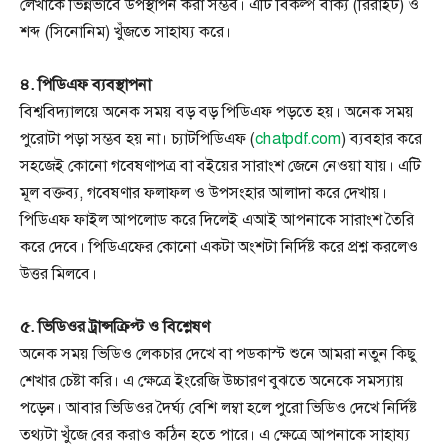
লেখাকে ভিন্নভাবে উপস্থাপন করা সম্ভব। এটি বিকল্প বাক্য (রিরাইট) ও
শব্দ (সিনোনিম) খুঁজতে সাহায্য করে।
৪. পিডিএফ ব্যবস্থাপনা
বিশ্ববিদ্যালয়ে অনেক সময় বড় বড় পিডিএফ পড়তে হয়। অনেক সময়
পুরোটা পড়া সম্ভব হয় না। চ্যাটপিডিএফ (
chatpdf.com
) ব্যবহার করে
সহজেই কোনো গবেষণাপত্র বা বইয়ের সারাংশ জেনে নেওয়া যায়। এটি
মূল বক্তব্য, গবেষণার ফলাফল ও উপসংহার আলাদা করে দেখায়।
পিডিএফ ফাইল আপলোড করে দিলেই এআই আপনাকে সারাংশ তৈরি
করে দেবে। পিডিএফের কোনো একটা অংশটা নির্দিষ্ট করে প্রশ্ন করলেও
উত্তর মিলবে।
৫. ভিডিওর ট্রান্সক্রিপ্ট ও বিশ্লেষণ
অনেক সময় ভিডিও লেকচার দেখে বা পডকাস্ট শুনে আমরা নতুন কিছু
শেখার চেষ্টা করি। এ ক্ষেত্রে ইংরেজি উচ্চারণ বুঝতে অনেকে সমস্যায়
পড়েন। আবার ভিডিওর দৈর্ঘ্য বেশি লম্বা হলে পুরো ভিডিও দেখে নির্দিষ্ট
তথ্যটা খুঁজে বের করাও কঠিন হতে পারে। এ ক্ষেত্রে আপনাকে সাহায্য