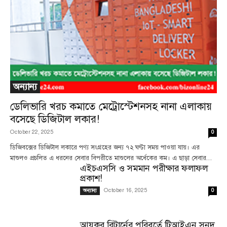
অন্যান্য
ডেলিভারি খরচ কমাতে মেট্রোস্টেশনসহ নানা এলাকায়
বসেছে ডিজিটাল লকার!
October 22, 2025
0
ডিজিবক্সের ডিজিটাল লকারে পণ্য সংগ্রহের জন্য ৭২ ঘণ্টা সময় পাওয়া যায়। এর
মাশুলও প্রচলিত এ ধরনের সেবার বিপরীতে মাশুলের অর্ধেকের কম। এ ছাড়া সেবার...
এইচএসসি ও সমমান পরীক্ষার ফলাফল
প্রকাশ!
October 16, 2025
অন্যান্য
0
আয়কর রিটার্নের পরিবর্তে টিআইএন সনদ