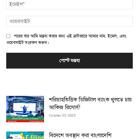
ইম
ওয়
পরের বার আমি মন্তব্য করার জন্য এই ব্রাউজারে আমার নাম, ইমেল, এবং
ওয়েবসাইট সংরক্ষণ করুন।
MOST POPULAR
শরিয়াহভিত্তিক ডিজিটাল ব্যাংক খুলতে চায়
আকিজ রিসোর্স!
October 25, 2025
বিদেশে অবস্থান করা বাংলাদেশি