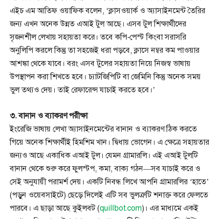
এইচ এম আতিফ ওয়াফিক বলেন, ‘ক্লাসওয়ার্ক ও অ্যাসাইনমেন্ট তৈরির
জন্য এখন অনেক উন্নত এআই টুল আছে। এসব টুল শিক্ষার্থীদের
সৃজনশীল লেখায় সহায়তা করে। তবে কপি-পেস্ট কিংবা সরাসরি
অনুলিপি করলে কিন্তু তা সহজেই ধরা পড়বে, ক্লাসে নম্বর কম পাওয়ার
আশঙ্কা থেকে যাবে। বরং এসব টুলের সহায়তা নিয়ে নিজস্ব ভাষায়
উপস্থাপন করা শিখতে হবে। চ্যাটজিপিটি বা জেমিনি কিন্তু অনেক সময়
ভুল তথ্যও দেয়। তাই রেফারেন্স যাচাই করতে হবে।’
৩. বানান ও ব্যাকরণ পরীক্ষা
ইংরেজি ভাষায় লেখা অ্যাসাইনমেন্টের বানান ও ব্যাকরণ ঠিক করতে
গিয়ে অনেক শিক্ষার্থীই হিমশিম খান। দ্বিধায় ভোগেন। এ ক্ষেত্রে সহায়তার
জন্যও আছে একাধিক এআই টুল। যেমন গ্রামারলি। এই এআই টুলটি
বানান থেকে শুরু করে ফুলস্টপ, কমা, বাক্য গঠন—সব যাচাই করে ও
সেই অনুযায়ী পরামর্শ দেয়। একটি নিবন্ধ লিখে আপনি গ্রামারলির ‘হাতে’
(পড়ুন ওয়েবসাইটে) ছেড়ে দিলেই এটি সব ভুলত্রুটি শনাক্ত করে ফেলতে
পারবে। এ ছাড়া আছে কুইলবট (
quillbot.com
)। এর মাধ্যমে একই