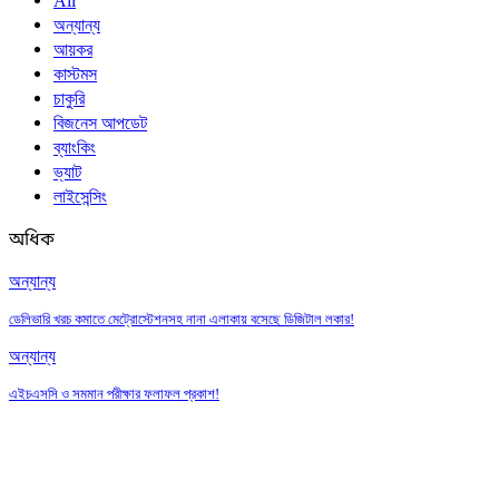
All
অন্যান্য
আয়কর
কাস্টমস
চাকুরি
বিজনেস আপডেট
ব্যাংকিং
ভ্যাট
লাইসেন্সিং
অধিক
অন্যান্য
ডেলিভারি খরচ কমাতে মেট্রোস্টেশনসহ নানা এলাকায় বসেছে ডিজিটাল লকার!
অন্যান্য
এইচএসসি ও সমমান পরীক্ষার ফলাফল প্রকাশ!