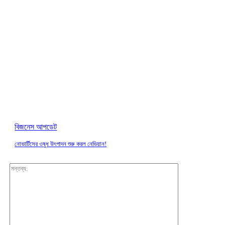
বিজনেস আপডেট
নোভার্টিসের ওষুধ উৎপাদন শুরু করল নেভিয়ান!
মন্তব্য: