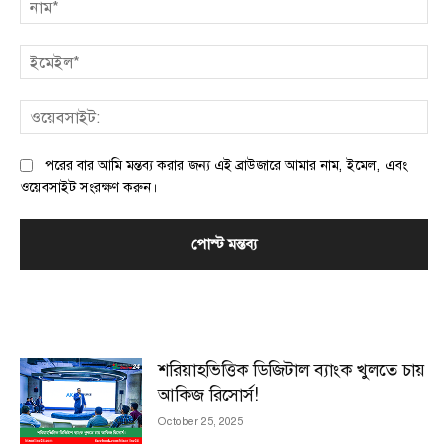
ইম
ওয়
পরের বার আমি মন্তব্য করার জন্য এই ব্রাউজারে আমার নাম, ইমেল, এবং
ওয়েবসাইট সংরক্ষণ করুন।
MOST POPULAR
শরিয়াহভিত্তিক ডিজিটাল ব্যাংক খুলতে চায়
আকিজ রিসোর্স!
October 25, 2025