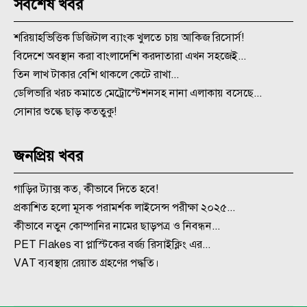
সর্বশেষ খবর
শরিয়াহভিত্তিক ডিজিটাল ব্যাংক খুলতে চায় আকিজ রিসোর্স!
বিদেশে অবস্থান করা বাংলাদেশি করদাতারা এখন সহজেই...
তিন লাখ টাকার বেশি থাকলে কেটে রাখা...
ডেলিভারি খরচ কমাতে মেট্রোস্টেশনসহ নানা এলাকায় বসেছে...
সোনার শুল্কে ছাড় কততুকু!
জনপ্রিয় খবর
গাড়ির ট্যাক্স কত, কীভাবে দিতে হবে!
প্রকাশিত হলো মূসক পরামর্শক লাইসেন্স পরীক্ষা ২০২৫...
কীভাবে নতুন কোম্পানির নামের ছাড়পত্র ও নিবন্ধন...
PET Flakes বা প্লাস্টিকের বর্জ্য রিসাইক্লিং এর...
VAT ব্যবস্থায় রেয়াত গ্রহণের পদ্ধতি।