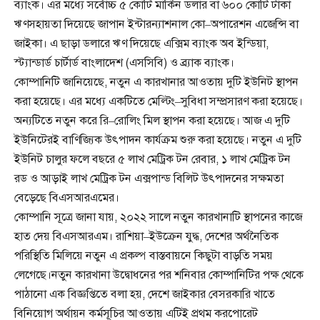
ব্যাংক। এর মধ্যে সর্বোচ্চ ৫ কোটি মার্কিন ডলার বা ৬০০ কোটি টাকা
ঋণসহায়তা দিয়েছে জাপান ইন্টারন্যাশনাল কো–অপারেশন এজেন্সি বা
জাইকা। এ ছাড়া ডলারে ঋণ দিয়েছে এক্সিম ব্যাংক অব ইন্ডিয়া,
স্ট্যান্ডার্ড চার্টার্ড বাংলাদেশ (এসসিবি) ও ব্র্যাক ব্যাংক।
কোম্পানিটি জানিয়েছে, নতুন এ কারখানার আওতায় দুটি ইউনিট স্থাপন
করা হয়েছে। এর মধ্যে একটিতে মেল্টিং–সুবিধা সম্প্রসারণ করা হয়েছে।
অন্যটিতে নতুন করে রি–রোলিং মিল স্থাপন করা হয়েছে। আজ এ দুটি
ইউনিটেরই বাণিজ্যিক উৎপাদন কার্যক্রম শুরু করা হয়েছে। নতুন এ দুটি
ইউনিট চালুর ফলে বছরে ৫ লাখ মেট্রিক টন রেবার, ১ লাখ মেট্রিক টন
রড ও আড়াই লাখ মেট্রিক টন এক্সপান্ড বিলিট উৎপাদনের সক্ষমতা
বেড়েছে বিএসআরএমের।
কোম্পানি সূত্রে জানা যায়, ২০২২ সালে নতুন কারখানাটি স্থাপনের কাজে
হাত দেয় বিএসআরএম। রাশিয়া–ইউক্রেন যুদ্ধ, দেশের অর্থনৈতিক
পরিস্থিতি মিলিয়ে নতুন এ প্রকল্প বাস্তবায়নে কিছুটা বাড়তি সময়
লেগেছে।নতুন কারখানা উদ্বোধনের পর শনিবার কোম্পানিটির পক্ষ থেকে
পাঠানো এক বিজ্ঞপ্তিতে বলা হয়, দেশে জাইকার বেসরকারি খাতে
বিনিয়োগ অর্থায়ন কর্মসূচির আওতায় এটিই প্রথম করপোরেট