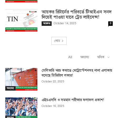
আয়কর রিটার্নের পরিবর্তে টিআইএন সনদ
দিয়েই পাওয়া যাবে ট্রেড লাইসেন্স!
October 14, 2025
আয়কর
0
লোড
All
অন্যান্য
অধিক
RELATED ARTICLES
ডেলিভারি খরচ কমাতে মেট্রোস্টেশনসহ নানা এলাকায়
বসেছে ডিজিটাল লকার!
October 22, 2025
অন্যান্য
এইচএসসি ও সমমান পরীক্ষার ফলাফল প্রকাশ!
October 16, 2025
অন্যান্য