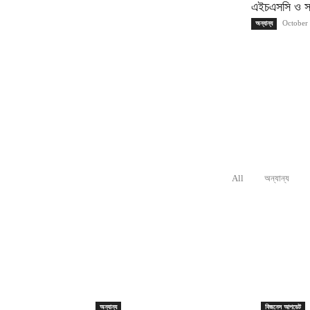
এইচএসসি ও সম
October
অন্যান্য
All
অন্যান্য
RELATED ARTICLES
অন্যান্য
বিজনেস আপডেট