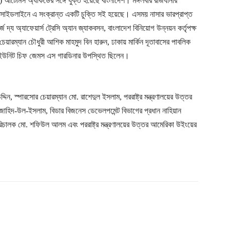
 আর্টেমিস অ্যাকর্ডের সঙ্গে যুক্ত হয়েছে বাংলাদেশ। মঙ্গলবার রাজধানীর
এর সাইডলাইনে এ সংক্রান্ত একটি চুক্তি সই হয়েছে। এসময় নাসার ভারপ্রাপ্ত
ার্জ দ্য অ্যাফেয়ার্স ট্রেসি অ্যান জ্যাকবসন, বাংলাদেশ বিনিয়োগ উন্নয়ন কর্তৃপক্ষ
ী চেয়ারম্যান চৌধুরী আশিক মাহমুদ বিন হারুন, ঢাকায় মার্কিন দূতাবাসের পাবলিক
িক ইউনিট চিফ জেমস এস গারডিনার উপস্থিত ছিলেন।
্দিন, স্পারসোর চেয়ারম্যান মো. রাশেদুল ইসলাম, পররাষ্ট্র মন্ত্রণালয়ের উত্তর
জাহিদ-উল-ইসলাম, বিডার বিজনেস ডেভেলপমেন্ট বিভাগের প্রধান নাহিয়ান
 পরিচালক মো. শফিউল আলম এবং পররাষ্ট্র মন্ত্রণালয়ের উত্তর আমেরিকা উইংয়ের