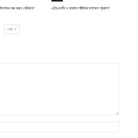
ধ উৎপাদন শুরু করল নেভিয়ান!
এইচএসসি ও সমমান পরীক্ষার ফলাফল প্রকাশ!
লোড
নাম*