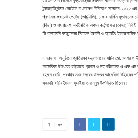
৫৪তম দেশ হিসেবে যুক্তরাষ্ট্রের মহাকাশ গবেষণা সংস্থার (নাসা)
ইন্টারকন্টিনেন্টাল হোটেলে বাংলাদেশ বিনিয়োগ সম্মেলন-২০২৫ 
প্রশাসক জ্যানেট পেট্রো (ভার্চুয়ালি), ঢাকায় মার্কিন দূতাবাসের চ
(বিডা) ও বাংলাদেশ অর্থনৈতিক অঞ্চল কর্তৃপক্ষের (বেজা) নির্বাহ
ডিপলোমেসি কাউন্সেলর স্টিফেন ইবেলি ও অ্যাক্টিং ইকোনোম
এ ছাড়াও, অনুষ্ঠানে প্রতিরক্ষা মন্ত্রণালয়ের সচিব মো. আশরাফ উদ
আমেরিকা উইংয়ের রাষ্ট্রাচার প্রধান ও মহাপরিচালক এ এফ এম 
রহমান রোচি, পররাষ্ট্র মন্ত্রণালয়ের উত্তর আমেরিকা উইংয়ের
সহকারী সচিব সৈয়দা সুমাইয়া তারান্নুম উপস্থিত ছিলেন।
ভাগ