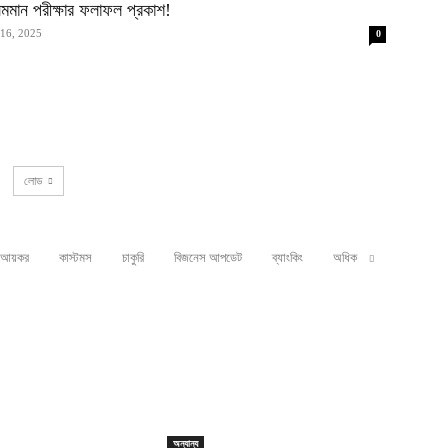
মান পরীক্ষার ফলাফল প্রকাশ!
 16, 2025
0
লোড
আয়কর
কাস্টমস
চাকুরি
বিজনেস আপডেট
ব্যাংকিং
অধিক
অন্যান্য