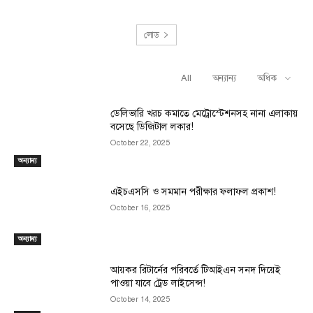
লোড
All
অন্যান্য
অধিক
RELATED ARTICLES
ডেলিভারি খরচ কমাতে মেট্রোস্টেশনসহ নানা এলাকায়
বসেছে ডিজিটাল লকার!
October 22, 2025
অন্যান্য
এইচএসসি ও সমমান পরীক্ষার ফলাফল প্রকাশ!
October 16, 2025
অন্যান্য
আয়কর রিটার্নের পরিবর্তে টিআইএন সনদ দিয়েই
পাওয়া যাবে ট্রেড লাইসেন্স!
October 14, 2025