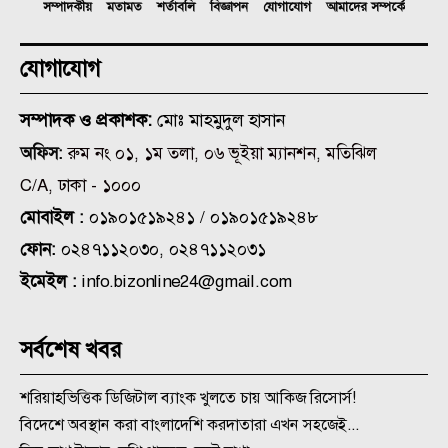
সম্পাদকীয়
মতামত
শর্তাবলি
বিজ্ঞাপন
যোগাযোগ
আমাদের সম্পর্কে
যোগাযোগ
সম্পাদক ও প্রকাশক:
মোঃ মাহমুদুল হাসান
অফিস:
রুম নং ০১, ১ম তলা, ০৬ ভূইয়া ম্যানশন, মতিঝিল
C/A, ঢাকা - ১০০০
মোবাইল :
০১৯০১৫১৯২৪১ / ০১৯০১৫১৯২৪৮
ফোন:
০২৪৭১১২০৩০, ০২৪৭১১২০৩১
ইমেইল :
info.bizonline24@gmail.com
সর্বশেষ খবর
শরিয়াহভিত্তিক ডিজিটাল ব্যাংক খুলতে চায় আকিজ রিসোর্স!
বিদেশে অবস্থান করা বাংলাদেশি করদাতারা এখন সহজেই...