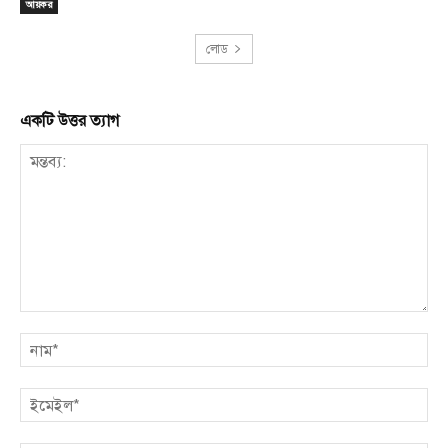
আয়কর
লোড
একটি উত্তর ত্যাগ
মন্তব্য:
না
ইম