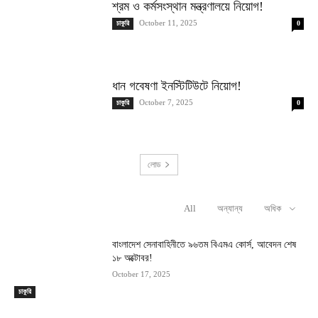
শ্রম ও কর্মসংস্থান মন্ত্রণালয়ে নিয়োগ!
October 11, 2025
চাকুরি
0
ধান গবেষণা ইনস্টিটিউটে নিয়োগ!
October 7, 2025
চাকুরি
0
লোড
All
অন্যান্য
অধিক
RELATED ARTICLES
বাংলাদেশ সেনাবাহিনীতে ৯৬তম বিএমএ কোর্স, আবেদন শেষ
১৮ অক্টোবর!
October 17, 2025
চাকুরি