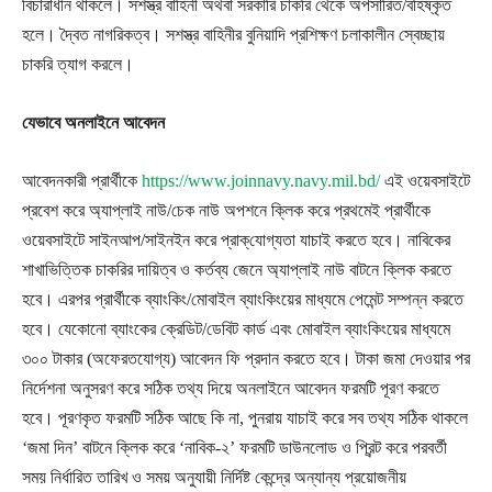
বিচারাধীন থাকলে। সশস্ত্র বাহিনী অথবা সরকারি চাকরি থেকে অপসারিত/বহিষ্কৃত
হলে। দ্বৈত নাগরিকত্ব। সশস্ত্র বাহিনীর বুনিয়াদি প্রশিক্ষণ চলাকালীন স্বেচ্ছায়
চাকরি ত্যাগ করলে।
যেভাবে অনলাইনে আবেদন
আবেদনকারী প্রার্থীকে
https://www.joinnavy.navy.mil.bd/
এই ওয়েবসাইটে
প্রবেশ করে অ্যাপ্লাই নাউ/চেক নাউ অপশনে ক্লিক করে প্রথমেই প্রার্থীকে
ওয়েবসাইটে সাইনআপ/সাইনইন করে প্রাক্‌যোগ্যতা যাচাই করতে হবে। নাবিকের
শাখাভিত্তিক চাকরির দায়িত্ব ও কর্তব্য জেনে অ্যাপ্লাই নাউ বাটনে ক্লিক করতে
হবে। এরপর প্রার্থীকে ব্যাংকিং/মোবাইল ব্যাংকিংয়ের মাধ্যমে পেমেন্ট সম্পন্ন করতে
হবে। যেকোনো ব্যাংকের ক্রেডিট/ডেবিট কার্ড এবং মোবাইল ব্যাংকিংয়ের মাধ্যমে
৩০০ টাকার (অফেরতযোগ্য) আবেদন ফি প্রদান করতে হবে। টাকা জমা দেওয়ার পর
নির্দেশনা অনুসরণ করে সঠিক তথ্য দিয়ে অনলাইনে আবেদন ফরমটি পূরণ করতে
হবে। পূরণকৃত ফরমটি সঠিক আছে কি না, পুনরায় যাচাই করে সব তথ্য সঠিক থাকলে
‘জমা দিন’ বাটনে ক্লিক করে ‘নাবিক-২’ ফরমটি ডাউনলোড ও প্রিন্ট করে পরবর্তী
সময় নির্ধারিত তারিখ ও সময় অনুযায়ী নির্দিষ্ট কেন্দ্রে অন্যান্য প্রয়োজনীয়