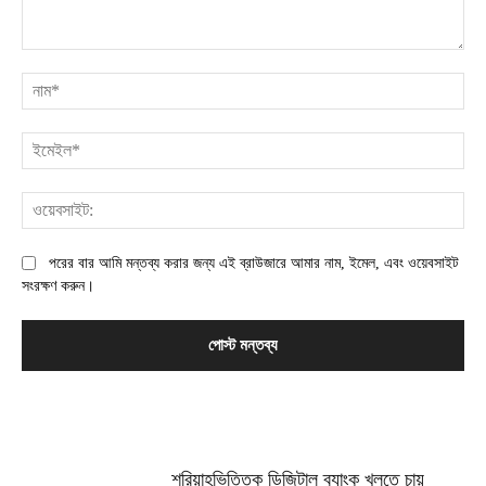
মন্তব্য:
না
ইম
ওয়
পরের বার আমি মন্তব্য করার জন্য এই ব্রাউজারে আমার নাম, ইমেল, এবং ওয়েবসাইট
সংরক্ষণ করুন।
MOST POPULAR
শরিয়াহভিত্তিক ডিজিটাল ব্যাংক খুলতে চায়