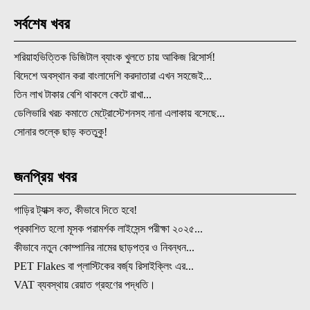
সর্বশেষ খবর
শরিয়াহভিত্তিক ডিজিটাল ব্যাংক খুলতে চায় আকিজ রিসোর্স!
বিদেশে অবস্থান করা বাংলাদেশি করদাতারা এখন সহজেই...
তিন লাখ টাকার বেশি থাকলে কেটে রাখা...
ডেলিভারি খরচ কমাতে মেট্রোস্টেশনসহ নানা এলাকায় বসেছে...
সোনার শুল্কে ছাড় কততুকু!
জনপ্রিয় খবর
গাড়ির ট্যাক্স কত, কীভাবে দিতে হবে!
প্রকাশিত হলো মূসক পরামর্শক লাইসেন্স পরীক্ষা ২০২৫...
কীভাবে নতুন কোম্পানির নামের ছাড়পত্র ও নিবন্ধন...
PET Flakes বা প্লাস্টিকের বর্জ্য রিসাইক্লিং এর...
VAT ব্যবস্থায় রেয়াত গ্রহণের পদ্ধতি।