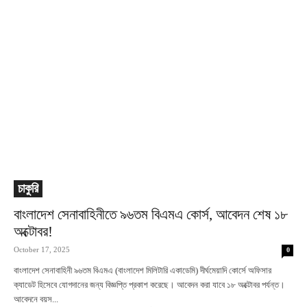
চাকুরি
বাংলাদেশ সেনাবাহিনীতে ৯৬তম বিএমএ কোর্স, আবেদন শেষ ১৮
অক্টোবর!
October 17, 2025
0
বাংলাদেশ সেনাবাহিনী ৯৬তম বিএমএ (বাংলাদেশ মিলিটারি একাডেমি) দীর্ঘমেয়াদি কোর্সে অফিসার
ক্যাডেট হিসেবে যোগদানের জন্য বিজ্ঞপ্তি প্রকাশ করেছে। আবেদন করা যাবে ১৮ অক্টোবর পর্যন্ত।
আবেদনে বয়স...