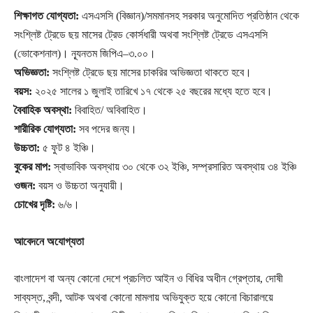
শিক্ষাগত যোগ্যতা:
এসএসসি (বিজ্ঞান)/সমমানসহ সরকার অনুমোদিত প্রতিষ্ঠান থেকে
সংশ্লিষ্ট ট্রেডে ছয় মাসের ট্রেড কোর্সধারী অথবা সংশ্লিষ্ট ট্রেডে এসএসসি
(ভোকেশনাল)। ন্যূনতম জিপিএ–৩.০০।
অভিজ্ঞতা:
সংশ্লিষ্ট ট্রেডে ছয় মাসের চাকরির অভিজ্ঞতা থাকতে হবে।
বয়স:
২০২৫ সালের ১ জুলাই তারিখে ১৭ থেকে ২৫ বছরের মধ্যে হতে হবে।
বৈবাহিক অবস্থা:
বিবাহিত/ অবিবাহিত।
শারীরিক যোগ্যতা:
সব পদের জন্য।
উচ্চতা:
৫ ফুট ৪ ইঞ্চি।
বুকের মাপ:
স্বাভাবিক অবস্থায় ৩০ থেকে ৩২ ইঞ্চি, সম্প্রসারিত অবস্থায় ৩৪ ইঞ্চি
ওজন:
বয়স ও উচ্চতা অনুযায়ী।
চোখের দৃষ্টি:
৬/৬।
আবেদনে অযোগ্যতা
বাংলাদেশ বা অন্য কোনো দেশে প্রচলিত আইন ও বিধির অধীন গ্রেপ্তার, দোষী
সাব্যস্ত, বন্দী, আটক অথবা কোনো মামলায় অভিযুক্ত হয়ে কোনো বিচারালয়ে