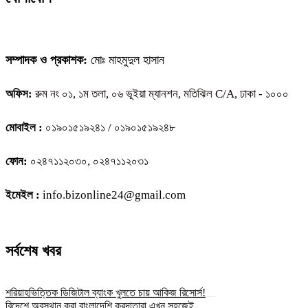
সম্পাদক ও প্রকাশক:
মোঃ মাহমুদুল হাসান
অফিস:
রুম নং ০১, ১ম তলা, ০৬ ভূইয়া ম্যানশন, মতিঝিল C/A, ঢাকা - ১০০০
মোবাইল :
০১৯০১৫১৯২৪১ / ০১৯০১৫১৯২৪৮
ফোন:
০২৪৭১১২০৩০, ০২৪৭১১২০৩১
ইমেইল :
info.bizonline24@gmail.com
সর্বশেষ খবর
শরিয়াহভিত্তিক ডিজিটাল ব্যাংক খুলতে চায় আকিজ রিসোর্স!
বিদেশে অবস্থান করা বাংলাদেশি করদাতারা এখন সহজেই...