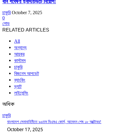
ধান গবেষণা ইনস্টিটিউটে নিয়োগ!
চাকুরি
October 7, 2025
0
লোড
RELATED ARTICLES
All
অন্যান্য
আয়কর
কাস্টমস
চাকুরি
বিজনেস আপডেট
ব্যাংকিং
ভ্যাট
লাইসেন্সিং
অধিক
চাকুরি
বাংলাদেশ সেনাবাহিনীতে ৯৬তম বিএমএ কোর্স, আবেদন শেষ ১৮ অক্টোবর!
October 17, 2025