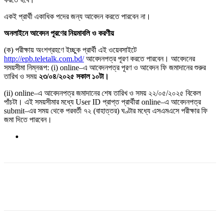
একই প্রার্থী একাধিক পদের জন্য আবেদন করতে পারবেন না।
অনলাইনে আবেদন পূরণের নিয়মাবলি ও করণীয়
(ক) পরীক্ষায় অংশগ্রহণে ইচ্ছুক প্রার্থী এই ওয়েবসাইটে
http://epb.teletalk.com.bd/
আবেদনপত্র পূরণ করতে পারবেন। আবেদনের
সময়সীমা নিম্নরূপ: (i) online–এ আবেদনপত্র পূরণ ও আবেদন ফি জমাদানের শুরুর
তারিখ ও সময়
২৩/০৪/২০২৫ সকাল ১০টা।
(ii) online–এ আবেদনপত্র জমাদানের শেষ তারিখ ও সময় ২২/০৫/২০২৫ বিকেল
পাঁচটা। এই সময়সীমার মধ্যে User ID প্রাপ্ত প্রার্থীরা online–এ আবেদনপত্র
submit–এর সময় থেকে পরবর্তী ৭২ (বাহাত্তর) ঘণ্টার মধ্যে এসএমএসে পরীক্ষার ফি
জমা দিতে পারবেন।