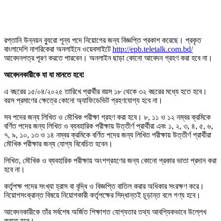
রপ্তানি উন্নয়ন ব্যুরো শূন্য পদে নিয়োগের জন্য বিজ্ঞপ্তি প্রকাশ করেছে। প্রকৃত
বাংলাদেশি নাগরিকেরা অনলাইনে ওয়েবসাইটে
http://epb.teletalk.com.bd/
আবেদনপত্র পূরণ করতে পারবেন। অনলাইন ছাড়া কোনো আবেদন গ্রহণ করা হবে না।
আবেদনকারীকে যা যা মানতে হবে!
এ বছরের ১৫/০৪/২০২৫ তারিখে প্রার্থীর বয়স ১৮ থেকে ৩২ বছরের মধ্যে হতে হবে।
বয়স প্রমাণের ক্ষেত্রে কোনো অ্যাফিডেভিট গ্রহণযোগ্য হবে না।
সব পদের জন্য লিখিত ও মৌখিক পরীক্ষা গ্রহণ করা হবে। ৮, ১১ ও ১২ নম্বর ক্রমিকে
বর্ণিত পদের জন্য লিখিত ও ব্যবহারিক পরীক্ষায় উত্তীর্ণ প্রার্থীরা এবং ১, ২, ৩, ৪, ৫, ৬,
৭, ৯, ১০, ১৩ ও ১৪ নম্বর ক্রমিকে বর্ণিত পদের জন্য লিখিত পরীক্ষায় উত্তীর্ণ প্রার্থীরা
মৌখিক পরীক্ষার জন্য যোগ্য বিবেচিত হবেন।
লিখিত, মৌখিক ও ব্যবহারিক পরীক্ষায় অংশগ্রহণের জন্য কোনো প্রকার ভাতা প্রদান করা
হবে না।
কর্তৃপক্ষ পদের সংখ্যা হ্রাস বা বৃদ্ধি ও বিজ্ঞপ্তি বাতিল করার অধিকার সংরক্ষণ করে।
নিয়োগসংক্রান্ত বিষয়ে নিয়োগকারী কর্তৃপক্ষের সিদ্ধান্তই চূড়ান্ত বলে গণ্য হবে।
আবেদনকারীকে তাঁর সর্বশেষ অর্জিত শিক্ষাগত যোগ্যতার তথ্য আবশ্যিকভাবে উল্লেখ
করতে হবে।