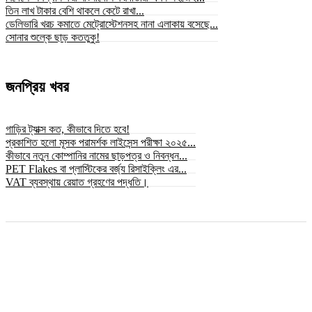
তিন লাখ টাকার বেশি থাকলে কেটে রাখা...
ডেলিভারি খরচ কমাতে মেট্রোস্টেশনসহ নানা এলাকায় বসেছে...
সোনার শুল্কে ছাড় কততুকু!
জনপ্রিয় খবর
গাড়ির ট্যাক্স কত, কীভাবে দিতে হবে!
প্রকাশিত হলো মূসক পরামর্শক লাইসেন্স পরীক্ষা ২০২৫...
কীভাবে নতুন কোম্পানির নামের ছাড়পত্র ও নিবন্ধন...
PET Flakes বা প্লাস্টিকের বর্জ্য রিসাইক্লিং এর...
VAT ব্যবস্থায় রেয়াত গ্রহণের পদ্ধতি।
© সর্বস্বত্ব স্বত্বাধিকার সংরক্ষিত ২০২৫ © bizbnline24