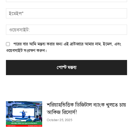
ইম
ওয়
পরের বার আমি মন্তব্য করার জন্য এই ব্রাউজারে আমার নাম, ইমেল, এবং
ওয়েবসাইট সংরক্ষণ করুন।
MOST POPULAR
শরিয়াহভিত্তিক ডিজিটাল ব্যাংক খুলতে চায়
আকিজ রিসোর্স!
October 25, 2025