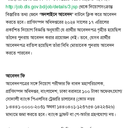
http://job.dls.gov.bd/job/details/3.jsp
থেকে নিয়োগসংক্রান্ত
বিস্তারিত তথ্য জেনে
‘অনলাইনে আবেদন’
বাটনে ক্লিক করে আবেদন
করতে হবে। প্রাণিসম্পদ অধিদপ্তরের ২০২৪ সালের ১৭ এপ্রিলের
প্রকাশিত নিয়োগ বিজ্ঞপ্তি অনুযায়ী যে প্রার্থীর আবেদনপত্র গৃহীত হয়েছিল
তাঁদের পুনরায় আবেদন করার প্রয়োজন নেই। তবে, যেসব প্রার্থীর
আবেদনপত্র বাতিল হয়েছিল তাঁরা বিধি মোতাবেক পুনরায় আবেদন
করতে পারবেন।
আবেদন ফি
আবেদনপত্রের সঙ্গে নিয়োগ পরীক্ষার ফি বাবদ মহাপরিচালক,
প্রাণিসম্পদ অধিদপ্তর, বাংলাদেশ, ঢাকা বরাবরে ১০০ টাকা অফেরৎযোগ্য
সোনালী ব্যাংক পিএলসির ট্রেজারি চালানের (কোড নম্বর
১-৪৪৪১-০০০০-২০৩১ অথবা ১৪৪০৪০১-১২৩৭৫৪-১৪২২৩২৬)
মাধ্যমে জমা করতে হবে। ব্যাংক ড্রাফট বা পে-অর্ডার গ্রহণযোগ্য নয়।