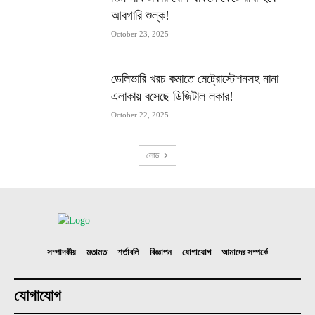
আবগারি শুল্ক!
October 23, 2025
ডেলিভারি খরচ কমাতে মেট্রোস্টেশনসহ নানা
এলাকায় বসেছে ডিজিটাল লকার!
October 22, 2025
লোড
সম্পাদকীয়
মতামত
শর্তাবলি
বিজ্ঞাপন
যোগাযোগ
আমাদের সম্পর্কে
যোগাযোগ