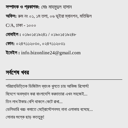
সম্পাদক ও প্রকাশক:
মোঃ মাহমুদুল হাসান
অফিস:
রুম নং ০১, ১ম তলা, ০৬ ভূইয়া ম্যানশন, মতিঝিল
C/A, ঢাকা - ১০০০
মোবাইল :
০১৯০১৫১৯২৪১ / ০১৯০১৫১৯২৪৮
ফোন:
০২৪৭১১২০৩০, ০২৪৭১১২০৩১
ইমেইল :
info.bizonline24@gmail.com
সর্বশেষ খবর
শরিয়াহভিত্তিক ডিজিটাল ব্যাংক খুলতে চায় আকিজ রিসোর্স!
বিদেশে অবস্থান করা বাংলাদেশি করদাতারা এখন সহজেই...
তিন লাখ টাকার বেশি থাকলে কেটে রাখা...
ডেলিভারি খরচ কমাতে মেট্রোস্টেশনসহ নানা এলাকায় বসেছে...
সোনার শুল্কে ছাড় কততুকু!