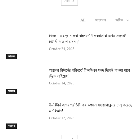
লোড
All
অন্যান্য
অধিক
RELATED ARTICLES
বিদেশে অবস্থান করা বাংলাদেশি করদাতারা এখন সহজেই
রিটার্ন দিতে পারবেন।!
October 24, 2025
আয়কর
আয়কর রিটার্নের পরিবর্তে টিআইএন সনদ দিয়েই পাওয়া যাবে
ট্রেড লাইসেন্স!
October 14, 2025
আয়কর
ই–রিটার্ন জমায় প্রতিটি কর অঞ্চলে সহায়তাকেন্দ্র চালু করেছে
এনবিআর!
October 12, 2025
আয়কর