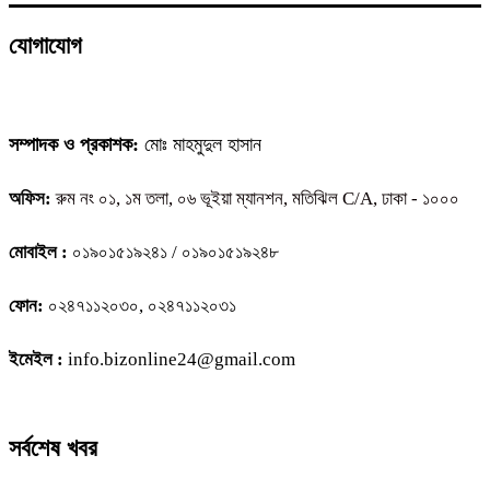
যোগাযোগ
সম্পাদক ও প্রকাশক:
মোঃ মাহমুদুল হাসান
অফিস:
রুম নং ০১, ১ম তলা, ০৬ ভূইয়া ম্যানশন, মতিঝিল C/A, ঢাকা - ১০০০
মোবাইল :
০১৯০১৫১৯২৪১ / ০১৯০১৫১৯২৪৮
ফোন:
০২৪৭১১২০৩০, ০২৪৭১১২০৩১
ইমেইল :
info.bizonline24@gmail.com
সর্বশেষ খবর