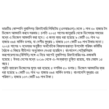
ভারতীয় কোম্পানি নুমালিগড় রিফাইনারি লিমিটেড (এনআরএল) থেকে ১ লাখ ৩০ হাজার টন
ডিজেল আমদানি করবে সরকার। চলতি ২০২৫ সালের জানুয়ারি থেকে ডিসেম্বর সময়ের
মধ্যে এ ডিজেল আমদানি করা হবে। এ জন্য ব্যয় ধরা হয়েছে ৯ কোটি ৩২ লাখ ৭৫
হাজার ৩৬৪ মার্কিন ডলার, যা দেশীয় মুদ্রায় ১ হাজার ১৩৭ কোটি ৯৬ লাখ টাকার মতো।
২০২৪ সালের ৭ নভেম্বর অনুষ্ঠিত অর্থনৈতিক বিষয়সংক্রান্ত উপদেষ্টা পরিষদ কমিটির
বৈঠকে এ বিষয়ে নীতিগত অনুমোদন দেওয়া হয়েছিল। বাংলাদেশ পেট্রোলিয়াম
করপোরেশনের (বিপিসি) সঙ্গে এ নিয়ে আগেই নুমালিগড় রিফাইনারির দর–কষাকষি
হয়েছে। উভয় দেশের মধ্যে ২০১৬ থেকে এ–সংক্রান্ত চুক্তি রয়েছে, যার মেয়াদ ১৫
বছর।
প্রতি ব্যারেল ডিজেলের মূল্য ধরা হয়েছে ৫ দশমিক ৫০ ডলার। ডিজেল আমদানির ব্যয়
ধরা হয়েছে ৯ কোটি ৩২ লাখ ৭৫ হাজার ৩৬৪ মার্কিন ডলার। বাংলাদেশি মুদ্রায় এর
পরিমাণ ১ হাজার ১৩৭ কোটি ৯৬ লাখ টাকা।