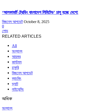
‘আলফামার্ট ট্রেডিং বাংলাদেশ লিমিটেড’ চালু হচ্ছে দেশে!
বিজনেস আপডেট
October 8, 2025
0
লোড
RELATED ARTICLES
All
অন্যান্য
আয়কর
কাস্টমস
চাকুরি
বিজনেস আপডেট
ব্যাংকিং
ভ্যাট
লাইসেন্সিং
অধিক
অন্যান্য