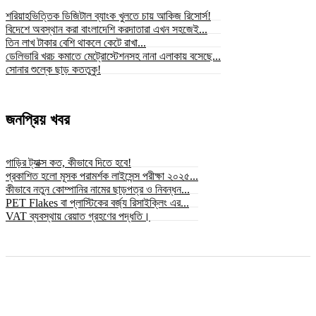
শরিয়াহভিত্তিক ডিজিটাল ব্যাংক খুলতে চায় আকিজ রিসোর্স!
বিদেশে অবস্থান করা বাংলাদেশি করদাতারা এখন সহজেই...
তিন লাখ টাকার বেশি থাকলে কেটে রাখা...
ডেলিভারি খরচ কমাতে মেট্রোস্টেশনসহ নানা এলাকায় বসেছে...
সোনার শুল্কে ছাড় কততুকু!
জনপ্রিয় খবর
গাড়ির ট্যাক্স কত, কীভাবে দিতে হবে!
প্রকাশিত হলো মূসক পরামর্শক লাইসেন্স পরীক্ষা ২০২৫...
কীভাবে নতুন কোম্পানির নামের ছাড়পত্র ও নিবন্ধন...
PET Flakes বা প্লাস্টিকের বর্জ্য রিসাইক্লিং এর...
VAT ব্যবস্থায় রেয়াত গ্রহণের পদ্ধতি।
© সর্বস্বত্ব স্বত্বাধিকার সংরক্ষিত ২০২৫ © bizbnline24