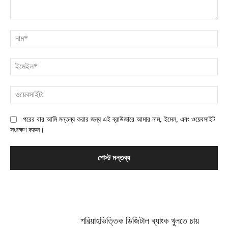
মন্তব্য:
না
ইম
ওয়
পরের বার আমি মন্তব্য করার জন্য এই ব্রাউজারে আমার নাম, ইমেল, এবং ওয়েবসাইট
সংরক্ষণ করুন।
MOST POPULAR
শরিয়াহভিত্তিক ডিজিটাল ব্যাংক খুলতে চায়