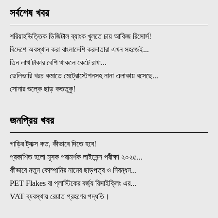
সর্বশেষ খবর
শরিয়াহভিত্তিক ডিজিটাল ব্যাংক খুলতে চায় আকিজ রিসোর্স!
বিদেশে অবস্থান করা বাংলাদেশি করদাতারা এখন সহজেই...
তিন লাখ টাকার বেশি থাকলে কেটে রাখা...
ডেলিভারি খরচ কমাতে মেট্রোস্টেশনসহ নানা এলাকায় বসেছে...
সোনার শুল্কে ছাড় কততুকু!
জনপ্রিয় খবর
গাড়ির ট্যাক্স কত, কীভাবে দিতে হবে!
প্রকাশিত হলো মূসক পরামর্শক লাইসেন্স পরীক্ষা ২০২৫...
কীভাবে নতুন কোম্পানির নামের ছাড়পত্র ও নিবন্ধন...
PET Flakes বা প্লাস্টিকের বর্জ্য রিসাইক্লিং এর...
VAT ব্যবস্থায় রেয়াত গ্রহণের পদ্ধতি।