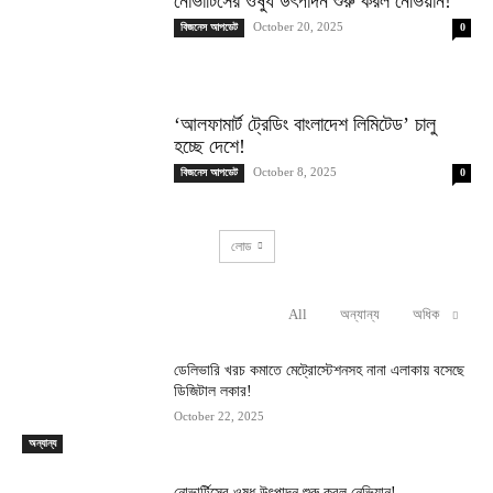
নোভার্টিসের ওষুধ উৎপাদন শুরু করল নেভিয়ান!
October 20, 2025
বিজনেস আপডেট
0
‘আলফামার্ট ট্রেডিং বাংলাদেশ লিমিটেড’ চালু
হচ্ছে দেশে!
October 8, 2025
বিজনেস আপডেট
0
লোড
All
অন্যান্য
অধিক
RELATED ARTICLES
ডেলিভারি খরচ কমাতে মেট্রোস্টেশনসহ নানা এলাকায় বসেছে
ডিজিটাল লকার!
October 22, 2025
অন্যান্য
নোভার্টিসের ওষুধ উৎপাদন শুরু করল নেভিয়ান!