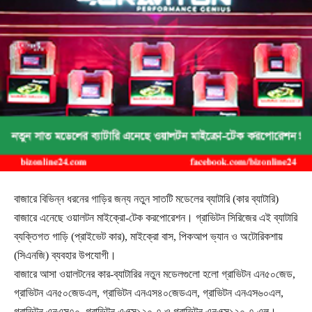
বাজারে বিভিন্ন ধরনের গাড়ির জন্য নতুন সাতটি মডেলের ব্যাটারি (কার ব্যাটারি)
বাজারে এনেছে ওয়ালটন মাইক্রো-টেক করপোরেশন। গ্রাভিটন সিরিজের এই ব্যাটারি
ব্যক্তিগত গাড়ি (প্রাইভেট কার), মাইক্রো বাস, পিকআপ ভ্যান ও অটোরিকশায়
(সিএনজি) ব্যবহার উপযোগী।
বাজারে আসা ওয়ালটনের কার-ব্যাটারির নতুন মডেলগুলো হলো গ্রাভিটন এন৫০জেড,
গ্রাভিটন এন৫০জেডএল, গ্রাভিটন এনএস৪০জেডএল, গ্রাভিটন এনএস৬০এল,
গ্রাভিটন এনএস৭০, গ্রাভিটন এএক্স১২০-৭ ও গ্রাভিটন এনএক্স১২০-৭ এল।