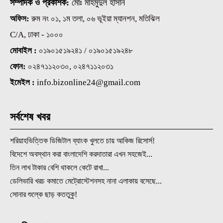
সম্পাদক ও প্রকাশক:
মোঃ মাহমুদুল হাসান
অফিস:
রুম নং ০১, ১ম তলা, ০৬ ভূইয়া ম্যানশন, মতিঝিল
C/A, ঢাকা - ১০০০
মোবাইল :
০১৯০১৫১৯২৪১ / ০১৯০১৫১৯২৪৮
ফোন:
০২৪৭১১২০৩০, ০২৪৭১১২০৩১
ইমেইল :
info.bizonline24@gmail.com
সর্বশেষ খবর
শরিয়াহভিত্তিক ডিজিটাল ব্যাংক খুলতে চায় আকিজ রিসোর্স!
বিদেশে অবস্থান করা বাংলাদেশি করদাতারা এখন সহজেই...
তিন লাখ টাকার বেশি থাকলে কেটে রাখা...
ডেলিভারি খরচ কমাতে মেট্রোস্টেশনসহ নানা এলাকায় বসেছে...
সোনার শুল্কে ছাড় কততুকু!