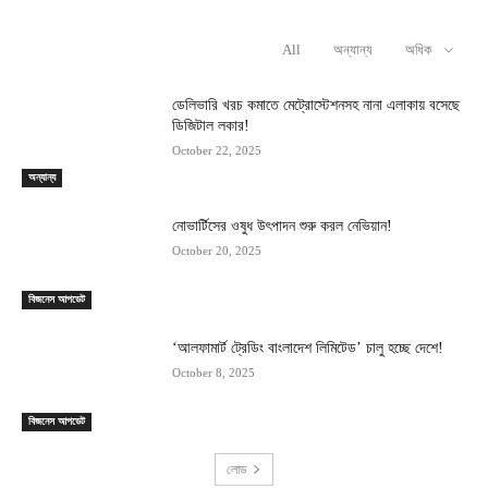
All
অন্যান্য
অধিক
RELATED ARTICLES
ডেলিভারি খরচ কমাতে মেট্রোস্টেশনসহ নানা এলাকায় বসেছে
ডিজিটাল লকার!
October 22, 2025
অন্যান্য
নোভার্টিসের ওষুধ উৎপাদন শুরু করল নেভিয়ান!
October 20, 2025
বিজনেস আপডেট
‘আলফামার্ট ট্রেডিং বাংলাদেশ লিমিটেড’ চালু হচ্ছে দেশে!
October 8, 2025
বিজনেস আপডেট
লোড