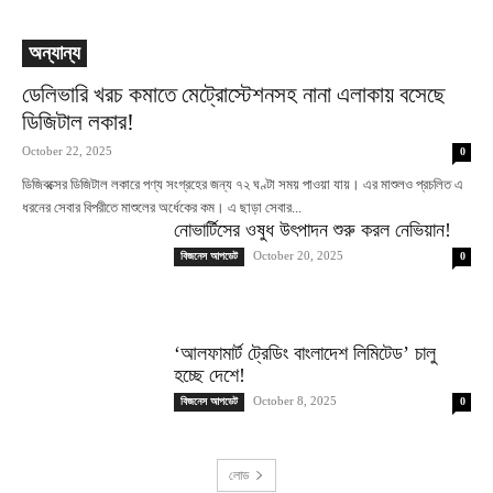
অন্যান্য
ডেলিভারি খরচ কমাতে মেট্রোস্টেশনসহ নানা এলাকায় বসেছে
ডিজিটাল লকার!
October 22, 2025
0
ডিজিবক্সের ডিজিটাল লকারে পণ্য সংগ্রহের জন্য ৭২ ঘণ্টা সময় পাওয়া যায়। এর মাশুলও প্রচলিত এ
ধরনের সেবার বিপরীতে মাশুলের অর্ধেকের কম। এ ছাড়া সেবার...
নোভার্টিসের ওষুধ উৎপাদন শুরু করল নেভিয়ান!
October 20, 2025
বিজনেস আপডেট
0
‘আলফামার্ট ট্রেডিং বাংলাদেশ লিমিটেড’ চালু
হচ্ছে দেশে!
October 8, 2025
বিজনেস আপডেট
0
লোড