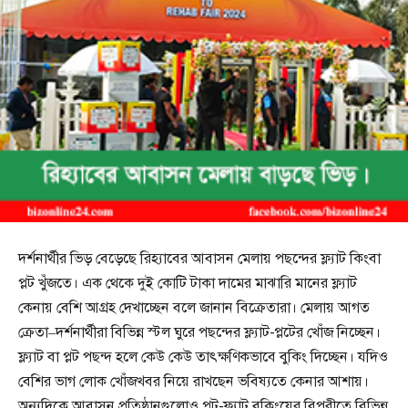
দর্শনার্থীর ভিড় বেড়েছে রিহ্যাবের আবাসন মেলায় পছন্দের ফ্ল্যাট কিংবা
প্লট খুঁজতে। এক থেকে দুই কোটি টাকা দামের মাঝারি মানের ফ্ল্যাট
কেনায় বেশি আগ্রহ দেখাচ্ছেন বলে জানান বিক্রেতারা। মেলায় আগত
ক্রেতা–দর্শনার্থীরা বিভিন্ন স্টল ঘুরে পছন্দের ফ্ল্যাট-প্লটের খোঁজ নিচ্ছেন।
ফ্ল্যাট বা প্লট পছন্দ হলে কেউ কেউ তাৎক্ষণিকভাবে বুকিং দিচ্ছেন। যদিও
বেশির ভাগ লোক খোঁজখবর নিয়ে রাখছেন ভবিষ্যতে কেনার আশায়।
অন্যদিকে আবাসন প্রতিষ্ঠানগুলোও প্লট-ফ্ল্যাট বুকিংয়ের বিপরীতে বিভিন্ন