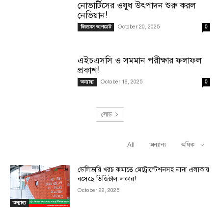
নোভার্টিসের ওষুধ উৎপাদন শুরু করল
নেভিয়ান!
October 20, 2025
বিজনেস আপডেট
0
এইচএসসি ও সমমান পরীক্ষার ফলাফল
প্রকাশ!
October 16, 2025
অন্যান্য
0
লোড
All
অন্যান্য
অধিক
RELATED ARTICLES
ডেলিভারি খরচ কমাতে মেট্রোস্টেশনসহ নানা এলাকায়
বসেছে ডিজিটাল লকার!
October 22, 2025
অন্যান্য