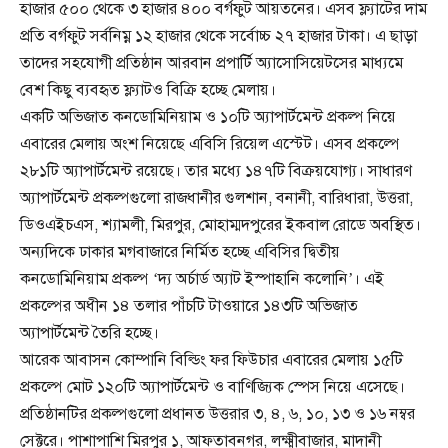
হাজার ৫০০ থেকে ৩ হাজার ৪০০ বর্গফুট আয়তনের। এসব ফ্ল্যাটের দাম
প্রতি বর্গফুট সর্বনিম্ন ১২ হাজার থেকে সর্বোচ্চ ২৭ হাজার টাকা। এ ছাড়া
তাদের সহযোগী প্রতিষ্ঠান আরবান প্রপার্টি অ্যাসোসিয়েটসের মাধ্যমে
বেশ কিছু ব্যবহৃত ফ্ল্যাটও বিক্রি হচ্ছে মেলায়।
একটি অভিজাত কনডোমিনিয়াম ও ১০টি অ্যাপার্টমেন্ট প্রকল্প নিয়ে
এবারের মেলায় অংশ নিয়েছে এবিসি রিয়েল এস্টেট। এসব প্রকল্পে
২৮১টি অ্যাপার্টমেন্ট রয়েছে। তার মধ্যে ১৪৭টি বিক্রয়যোগ্য। সাধারণ
অ্যাপার্টমেন্ট প্রকল্পগুলো রাজধানীর গুলশান, বনানী, বারিধারা, উত্তরা,
ডিওএইচএস, শ্যামলী, মিরপুর, মোহাম্মদপুরের ইকবাল রোডে অবস্থিত।
অন্যদিকে ঢাকার মগবাজারে নির্মিত হচ্ছে এবিসির দ্বিতীয়
কনডোমিনিয়াম প্রকল্প ‘দ্য অর্চার্ড অ্যাট ইস্পাহানি কলোনি’। এই
প্রকল্পের অধীন ১৪ তলার পাঁচটি টাওয়ারে ১৪৩টি অভিজাত
অ্যাপার্টমেন্ট তৈরি হচ্ছে।
আরেক আবাসন কোম্পানি বিল্ডিং ফর ফিউচার এবারের মেলায় ১৫টি
প্রকল্পে মোট ১২০টি অ্যাপার্টমেন্ট ও বাণিজ্যিক স্পেস নিয়ে এসেছে।
প্রতিষ্ঠানটির প্রকল্পগুলো প্রধানত উত্তরার ৩, ৪, ৬, ১০, ১৩ ও ১৬ নম্বর
সেক্টরে। পাশাপাশি মিরপুর ১, আফতাবনগর, লক্ষ্মীবাজার, মাদানী