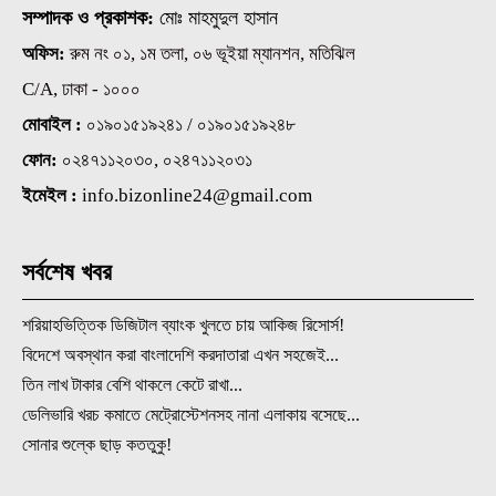
সম্পাদক ও প্রকাশক:
মোঃ মাহমুদুল হাসান
অফিস:
রুম নং ০১, ১ম তলা, ০৬ ভূইয়া ম্যানশন, মতিঝিল
C/A, ঢাকা - ১০০০
মোবাইল :
০১৯০১৫১৯২৪১ / ০১৯০১৫১৯২৪৮
ফোন:
০২৪৭১১২০৩০, ০২৪৭১১২০৩১
ইমেইল :
info.bizonline24@gmail.com
সর্বশেষ খবর
শরিয়াহভিত্তিক ডিজিটাল ব্যাংক খুলতে চায় আকিজ রিসোর্স!
বিদেশে অবস্থান করা বাংলাদেশি করদাতারা এখন সহজেই...
তিন লাখ টাকার বেশি থাকলে কেটে রাখা...
ডেলিভারি খরচ কমাতে মেট্রোস্টেশনসহ নানা এলাকায় বসেছে...
সোনার শুল্কে ছাড় কততুকু!