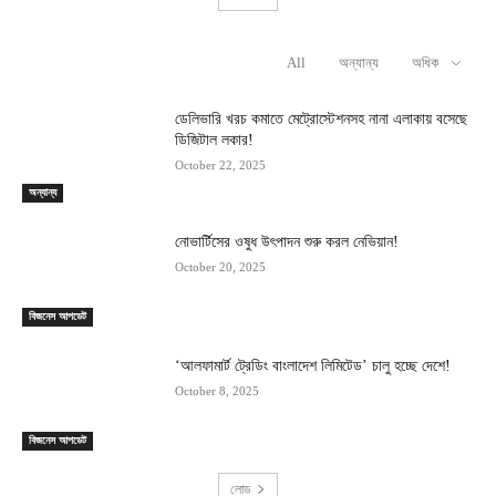
All
অন্যান্য
অধিক
RELATED ARTICLES
ডেলিভারি খরচ কমাতে মেট্রোস্টেশনসহ নানা এলাকায় বসেছে
ডিজিটাল লকার!
October 22, 2025
অন্যান্য
নোভার্টিসের ওষুধ উৎপাদন শুরু করল নেভিয়ান!
October 20, 2025
বিজনেস আপডেট
‘আলফামার্ট ট্রেডিং বাংলাদেশ লিমিটেড’ চালু হচ্ছে দেশে!
October 8, 2025
বিজনেস আপডেট
লোড