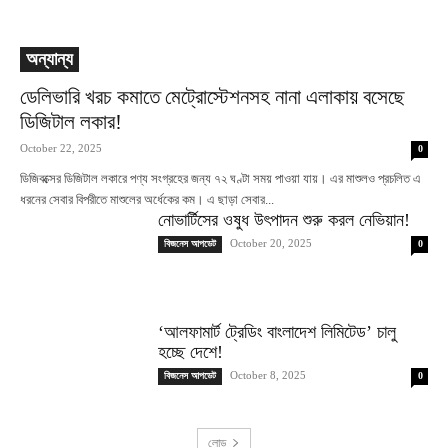
অন্যান্য
ডেলিভারি খরচ কমাতে মেট্রোস্টেশনসহ নানা এলাকায় বসেছে
ডিজিটাল লকার!
October 22, 2025
0
ডিজিবক্সের ডিজিটাল লকারে পণ্য সংগ্রহের জন্য ৭২ ঘণ্টা সময় পাওয়া যায়। এর মাশুলও প্রচলিত এ
ধরনের সেবার বিপরীতে মাশুলের অর্ধেকের কম। এ ছাড়া সেবার...
নোভার্টিসের ওষুধ উৎপাদন শুরু করল নেভিয়ান!
October 20, 2025
বিজনেস আপডেট
0
‘আলফামার্ট ট্রেডিং বাংলাদেশ লিমিটেড’ চালু
হচ্ছে দেশে!
October 8, 2025
বিজনেস আপডেট
0
লোড