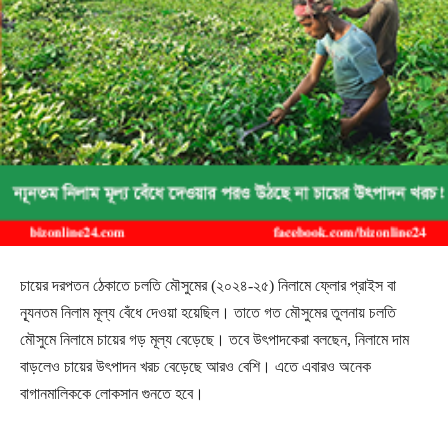
চায়ের দরপতন ঠেকাতে চলতি মৌসুমের (২০২৪-২৫) নিলামে ফ্লোর প্রাইস বা
ন্যূনতম নিলাম মূল্য বেঁধে দেওয়া হয়েছিল। তাতে গত মৌসুমের তুলনায় চলতি
মৌসুমে নিলামে চায়ের গড় মূল্য বেড়েছে। তবে উৎপাদকেরা বলছেন, নিলামে দাম
বাড়লেও চায়ের উৎপাদন খরচ বেড়েছে আরও বেশি। এতে এবারও অনেক
বাগানমালিককে লোকসান গুনতে হবে।