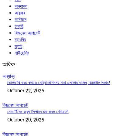
অন্যান্য
আয়কর
কাস্টমস
চাকুরি
বিজনেস আপডেট
ব্যাংকিং
ভ্যাট
লাইসেন্সিং
অধিক
অন্যান্য
ডেলিভারি খরচ কমাতে মেট্রোস্টেশনসহ নানা এলাকায় বসেছে ডিজিটাল লকার!
October 22, 2025
বিজনেস আপডেট
নোভার্টিসের ওষুধ উৎপাদন শুরু করল নেভিয়ান!
October 20, 2025
বিজনেস আপডেট