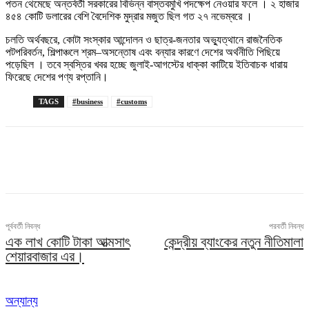
পতন থেমেছে অন্তর্বর্তী সরকারের বিভিন্ন বাস্তবমুখি পদক্ষেপ নেওয়ার ফলে । ২ হাজার
৪৫৪ কোটি ডলারের বেশি বৈদেশিক মুদ্রার মজুত ছিল গত ২৭ নভেম্বরে ।
চলতি অর্থবছরে, কোটা সংস্কার আন্দোলন ও ছাত্র-জনতার অভ্যুত্থানে রাজনৈতিক
পটপরিবর্তন, শিল্পাঞ্চলে শ্রম–অসন্তোষ এবং বন্যার কারণে দেশের অর্থনীতি পিছিয়ে
পড়েছিল । তবে স্বস্তির খবর হচ্ছে জুলাই-আগস্টের ধাক্কা কাটিয়ে ইতিবাচক ধারায়
ফিরেছে দেশের পণ্য রপ্তানি।
TAGS
#business
#customs
পূর্ববর্তী নিবন্ধ
পরবর্তী নিবন্ধ
এক লাখ কোটি টাকা আত্মসাৎ
কেন্দ্রীয় ব্যাংকের নতুন নীতিমালা
শেয়ারবাজার এর।
অন্যান্য