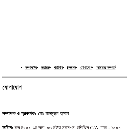
সম্পাদকীয়
মতামত
শর্তাবলি
বিজ্ঞাপন
যোগাযোগ
আমাদের সম্পর্কে
যোগাযোগ
সম্পাদক ও প্রকাশক:
মোঃ মাহমুদুল হাসান
অফিস:
রুম নং ০১, ১ম তলা, ০৬ ভূইয়া ম্যানশন, মতিঝিল C/A, ঢাকা - ১০০০