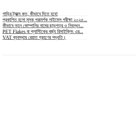
গাড়ির ট্যাক্স কত, কীভাবে দিতে হবে!
প্রকাশিত হলো মূসক পরামর্শক লাইসেন্স পরীক্ষা ২০২৫...
কীভাবে নতুন কোম্পানির নামের ছাড়পত্র ও নিবন্ধন...
PET Flakes বা প্লাস্টিকের বর্জ্য রিসাইক্লিং এর...
VAT ব্যবস্থায় রেয়াত গ্রহণের পদ্ধতি।
© সর্বস্বত্ব স্বত্বাধিকার সংরক্ষিত ২০২৫ © bizbnline24