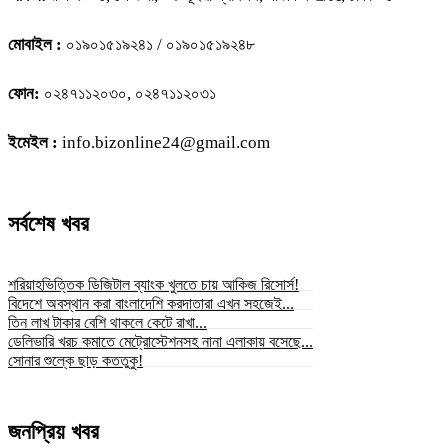
মোবাইল :
০১৯০১৫১৯২৪১ / ০১৯০১৫১৯২৪৮
ফোন:
০২৪৭১১২০৩০, ০২৪৭১১২০৩১
ইমেইল :
info.bizonline24@gmail.com
সর্বশেষ খবর
শরিয়াহভিত্তিক ডিজিটাল ব্যাংক খুলতে চায় আকিজ রিসোর্স!
বিদেশে অবস্থান করা বাংলাদেশি করদাতারা এখন সহজেই...
তিন লাখ টাকার বেশি থাকলে কেটে রাখা...
ডেলিভারি খরচ কমাতে মেট্রোস্টেশনসহ নানা এলাকায় বসেছে...
সোনার শুল্কে ছাড় কততুকু!
জনপ্রিয় খবর