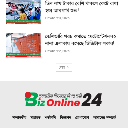
তিন লাখ টাকার বেশি থাকলে কেটে রাখা
হবে আবগারি শুল্ক!
October 23, 2025
ডেলিভারি খরচ কমাতে মেট্রোস্টেশনসহ
নানা এলাকায় বসেছে ডিজিটাল লকার!
October 22, 2025
লোড
সম্পাদকীয়
মতামত
শর্তাবলি
বিজ্ঞাপন
যোগাযোগ
আমাদের সম্পর্কে