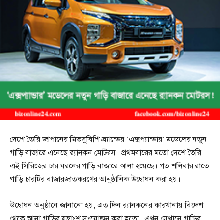
দেশে তৈরি জাপানের মিতসুবিশি ব্র্যান্ডের ‘এক্সপ্যান্ডার’ মডেলের নতুন
গাড়ি বাজারে এনেছে র‌্যানকন মোটরস। প্রথমবারের মতো দেশে তৈরি
এই সিরিজের চার ধরনের গাড়ি বাজারে আনা হয়েছে। গত শনিবার রাতে
গাড়ি চারটির বাজারজাতকরণের আনুষ্ঠানিক উদ্বোধন করা হয়।
উদ্বোধন অনুষ্ঠানে জানানো হয়, এত দিন র‌্যানকনের কারখানায় বিদেশ
থেকে আনা গাড়ির যন্ত্রাংশ সংযোজন করা হতো। এখন সেখানে গাড়ির