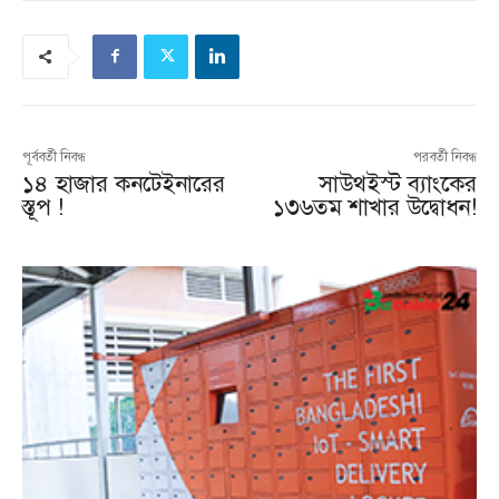
পূর্ববর্তী নিবন্ধ
পরবর্তী নিবন্ধ
১৪ হাজার কনটেইনারের
সাউথইস্ট ব্যাংকের
স্তূপ !
১৩৬তম শাখার উদ্বোধন!