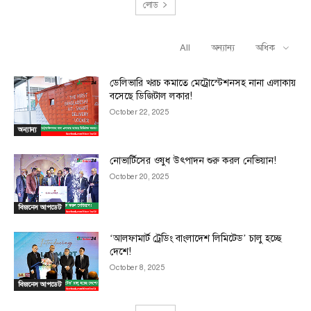
লোড
All
অন্যান্য
অধিক
RELATED ARTICLES
ডেলিভারি খরচ কমাতে মেট্রোস্টেশনসহ নানা এলাকায়
বসেছে ডিজিটাল লকার!
October 22, 2025
অন্যান্য
নোভার্টিসের ওষুধ উৎপাদন শুরু করল নেভিয়ান!
October 20, 2025
বিজনেস আপডেট
‘আলফামার্ট ট্রেডিং বাংলাদেশ লিমিটেড’ চালু হচ্ছে
দেশে!
October 8, 2025
বিজনেস আপডেট