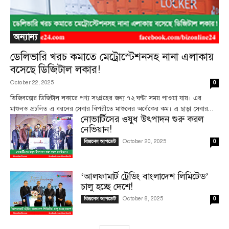
অন্যান্য
ডেলিভারি খরচ কমাতে মেট্রোস্টেশনসহ নানা এলাকায়
বসেছে ডিজিটাল লকার!
October 22, 2025
0
ডিজিবক্সের ডিজিটাল লকারে পণ্য সংগ্রহের জন্য ৭২ ঘণ্টা সময় পাওয়া যায়। এর
মাশুলও প্রচলিত এ ধরনের সেবার বিপরীতে মাশুলের অর্ধেকের কম। এ ছাড়া সেবার...
নোভার্টিসের ওষুধ উৎপাদন শুরু করল
নেভিয়ান!
October 20, 2025
বিজনেস আপডেট
0
‘আলফামার্ট ট্রেডিং বাংলাদেশ লিমিটেড’
চালু হচ্ছে দেশে!
October 8, 2025
বিজনেস আপডেট
0