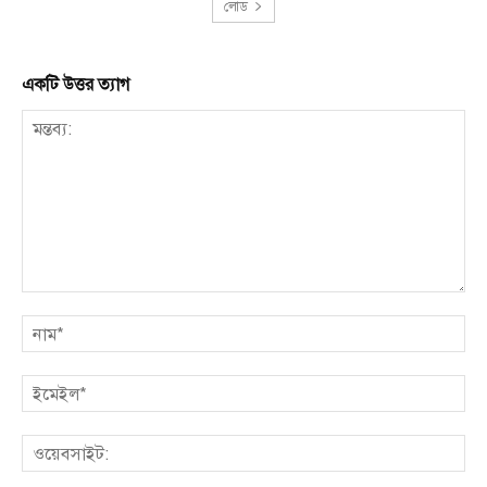
লোড
একটি উত্তর ত্যাগ
মন্তব্য:
না
ইম
ওয়