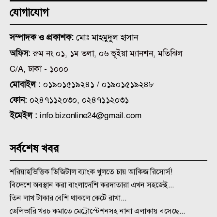
যোগাযোগ
সম্পাদক ও প্রকাশক:
মোঃ মাহমুদুল হাসান
অফিস:
রুম নং ০১, ১ম তলা, ০৬ ভূইয়া ম্যানশন, মতিঝিল
C/A, ঢাকা - ১০০০
মোবাইল :
০১৯০১৫১৯২৪১ / ০১৯০১৫১৯২৪৮
ফোন:
০২৪৭১১২০৩০, ০২৪৭১১২০৩১
ইমেইল :
info.bizonline24@gmail.com
সর্বশেষ খবর
শরিয়াহভিত্তিক ডিজিটাল ব্যাংক খুলতে চায় আকিজ রিসোর্স!
বিদেশে অবস্থান করা বাংলাদেশি করদাতারা এখন সহজেই...
তিন লাখ টাকার বেশি থাকলে কেটে রাখা...
ডেলিভারি খরচ কমাতে মেট্রোস্টেশনসহ নানা এলাকায় বসেছে...