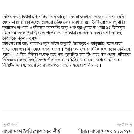
বেক্সিমকোর কারখানা এখনো উৎপাদনে আছে। কোনো কারখানা লে-অফ বা বন্ধ হয়নি।
যেসব কারখানা বন্ধ হয়েছে সেগুলো বেক্সিমকোর কারখানা নয়। তৈরি পোশাক রপ্তানির
ক্রয়াদেশ না থাকা ও কাঁচামাল আমদানির জন্য ঋণপত্র খুলতে না পারায় ১৫ ডিসেম্বর
থেকে বেক্সিমকো ইন্ডাস্ট্রিয়াল পার্কের ১৬টি কারখানা লে-অফ বা বন্ধ ঘোষণা করেছে
বেক্সিমকো গ্রুপ কর্তৃপক্ষ।
কারখানাগুলো বন্ধ থাকলেও শ্রম আইন অনুযায়ী ডিসেম্বর ও জানুয়ারির বেতন-ভাতা
পরিশোধের জন্য ঋণ দেবে জনতা ব্যাংক। প্রায় ৩০ হাজার শ্রমিক কাজ করেন বেক্সিমকো
গ্রুপে। এ নিয়ে বিভিন্ন সংবাদপত্রে খবর প্রকাশিত হলে ডিএসইর পক্ষ থেকে বেক্সিমকো
লিমিটেডের কাছে বিষয়টি সম্পর্কে জানতে চেয়ে চিঠি দেওয়া হয়। জবাবে বেক্সিমকো
লিমিটেড জানায়, আলোচিত কারখানাগুলো তাদের সঙ্গে সম্পর্কিত নয়।
পূর্ববর্তী নিবন্ধ
পরবর্তী নিবন্ধ
বাংলাদেশে তৈরি পোশাকের শীর্ষ
বিমান বাংলাদেশের ১০৬ পদে