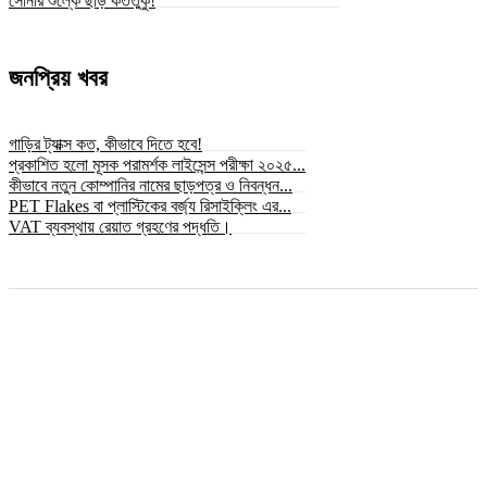
সোনার শুল্কে ছাড় কততুকু!
জনপ্রিয় খবর
গাড়ির ট্যাক্স কত, কীভাবে দিতে হবে!
প্রকাশিত হলো মূসক পরামর্শক লাইসেন্স পরীক্ষা ২০২৫...
কীভাবে নতুন কোম্পানির নামের ছাড়পত্র ও নিবন্ধন...
PET Flakes বা প্লাস্টিকের বর্জ্য রিসাইক্লিং এর...
VAT ব্যবস্থায় রেয়াত গ্রহণের পদ্ধতি।
© সর্বস্বত্ব স্বত্বাধিকার সংরক্ষিত ২০২৫ © bizbnline24