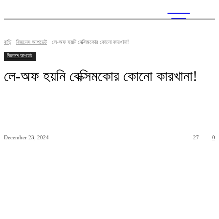
CITY
news
বাড়ি
বিজনেস আপডেট
লে-অফ হয়নি বেক্সিমকোর কোনো কারখানা!
বিজনেস আপডেট
লে-অফ হয়নি বেক্সিমকোর কোনো কারখানা!
December 23, 2024
27
0