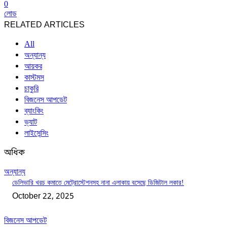
0
লোড
RELATED ARTICLES
All
অন্যান্য
আয়কর
কাস্টমস
চাকুরি
বিজনেস আপডেট
ব্যাংকিং
ভ্যাট
লাইসেন্সিং
অধিক
অন্যান্য
ডেলিভারি খরচ কমাতে মেট্রোস্টেশনসহ নানা এলাকায় বসেছে ডিজিটাল লকার!
October 22, 2025
বিজনেস আপডেট