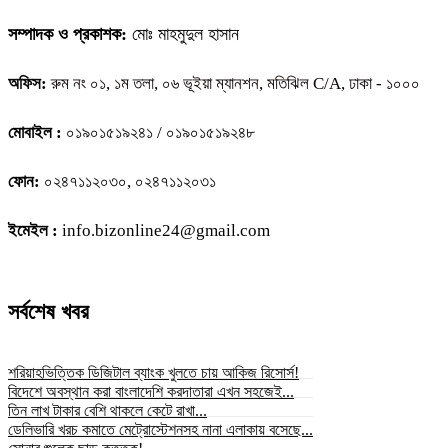
সম্পাদক ও প্রকাশক:
মোঃ মাহমুদুল হাসান
অফিস:
রুম নং ০১, ১ম তলা, ০৬ ভূইয়া ম্যানশন, মতিঝিল C/A, ঢাকা - ১০০০
মোবাইল :
০১৯০১৫১৯২৪১ / ০১৯০১৫১৯২৪৮
ফোন:
০২৪৭১১২০৩০, ০২৪৭১১২০৩১
ইমেইল :
info.bizonline24@gmail.com
সর্বশেষ খবর
শরিয়াহভিত্তিক ডিজিটাল ব্যাংক খুলতে চায় আকিজ রিসোর্স!
বিদেশে অবস্থান করা বাংলাদেশি করদাতারা এখন সহজেই...
তিন লাখ টাকার বেশি থাকলে কেটে রাখা...
ডেলিভারি খরচ কমাতে মেট্রোস্টেশনসহ নানা এলাকায় বসেছে...