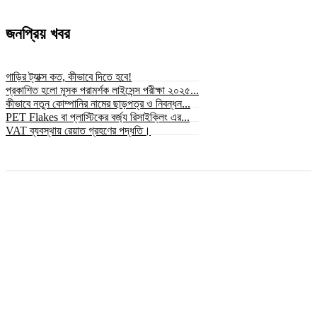
জনপ্রিয় খবর
গাড়ির ট্যাক্স কত, কীভাবে দিতে হবে!
প্রকাশিত হলো মূসক পরামর্শক লাইসেন্স পরীক্ষা ২০২৫...
কীভাবে নতুন কোম্পানির নামের ছাড়পত্র ও নিবন্ধন...
PET Flakes বা প্লাস্টিকের বর্জ্য রিসাইক্লিং এর...
VAT ব্যবস্থায় রেয়াত গ্রহণের পদ্ধতি।
© সর্বস্বত্ব স্বত্বাধিকার সংরক্ষিত ২০২৫ © bizbnline24