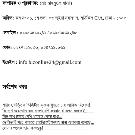
সম্পাদক ও প্রকাশক:
মোঃ মাহমুদুল হাসান
অফিস:
রুম নং ০১, ১ম তলা, ০৬ ভূইয়া ম্যানশন, মতিঝিল C/A, ঢাকা - ১০০০
মোবাইল :
০১৯০১৫১৯২৪১ / ০১৯০১৫১৯২৪৮
ফোন:
০২৪৭১১২০৩০, ০২৪৭১১২০৩১
ইমেইল :
info.bizonline24@gmail.com
সর্বশেষ খবর
শরিয়াহভিত্তিক ডিজিটাল ব্যাংক খুলতে চায় আকিজ রিসোর্স!
বিদেশে অবস্থান করা বাংলাদেশি করদাতারা এখন সহজেই...
তিন লাখ টাকার বেশি থাকলে কেটে রাখা...
ডেলিভারি খরচ কমাতে মেট্রোস্টেশনসহ নানা এলাকায় বসেছে...
সোনার শুল্কে ছাড় কততুকু!