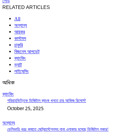
লোড
RELATED ARTICLES
All
অন্যান্য
আয়কর
কাস্টমস
চাকুরি
বিজনেস আপডেট
ব্যাংকিং
ভ্যাট
লাইসেন্সিং
অধিক
ব্যাংকিং
শরিয়াহভিত্তিক ডিজিটাল ব্যাংক খুলতে চায় আকিজ রিসোর্স!
October 25, 2025
অন্যান্য
ডেলিভারি খরচ কমাতে মেট্রোস্টেশনসহ নানা এলাকায় বসেছে ডিজিটাল লকার!