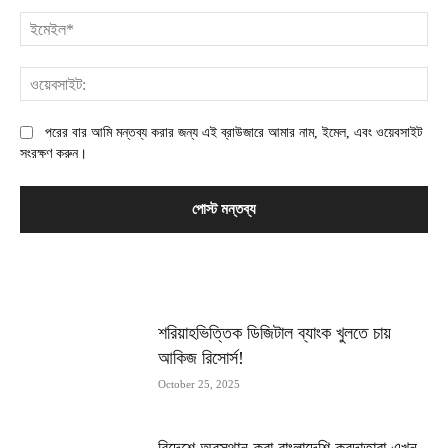
ইম
ওয়
পরের বার আমি মন্তব্য করার জন্য এই ব্রাউজারে আমার নাম, ইমেল, এবং ওয়েবসাইট
সংরক্ষণ করুন।
MOST POPULAR
শরিয়াহভিত্তিক ডিজিটাল ব্যাংক খুলতে চায়
আকিজ রিসোর্স!
October 25, 2025