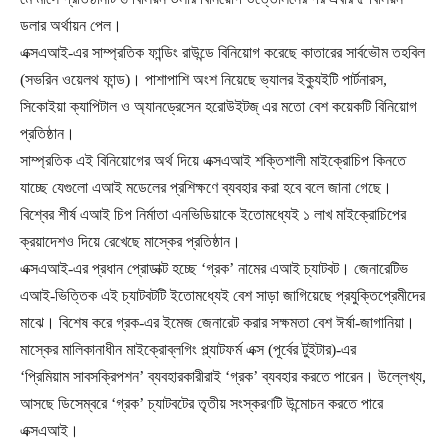
ডলার অর্থায়ন পেল।
এক্সএআই-এর সাম্প্রতিক ফান্ডিং রাউন্ডে বিনিয়োগ করেছে কাতারের সার্বভৌম তহবিল
(সভরিন ওয়েলথ ফান্ড)। পাশাপাশি অংশ নিয়েছে ভ্যালর ইক্যুইটি পার্টনারস,
সিকোইয়া ক্যাপিটাল ও অ্যানড্রেসেন হরোউইটজ্‌ এর মতো বেশ কয়েকটি বিনিয়োগ
প্রতিষ্ঠান।
সাম্প্রতিক এই বিনিয়োগের অর্থ দিয়ে এক্সএআই শক্তিশালী মাইক্রোচিপ কিনতে
যাচ্ছে যেগুলো এআই মডেলের প্রশিক্ষণে ব্যবহার করা হবে বলে জানা গেছে।
বিশ্বের শীর্ষ এআই চিপ নির্মাতা এনভিডিয়াকে ইতোমধ্যেই ১ লাখ মাইক্রোচিপের
ক্রয়াদেশও দিয়ে রেখেছে মাস্কের প্রতিষ্ঠান।
এক্সএআই-এর প্রধান প্রোডাক্ট হচ্ছে ‘গ্রক’ নামের এআই চ্যাটবট। জেনারেটিভ
এআই-ভিত্তিক এই চ্যাটবটটি ইতোমধ্যেই বেশ সাড়া জাগিয়েছে প্রযুক্তিপ্রেমীদের
মাঝে। বিশেষ করে গ্রক-এর ইমেজ জেনারেট করার সক্ষমতা বেশ ঈর্ষা-জাগানিয়া।
মাস্কের মালিকানাধীন মাইক্রোব্লগিং প্ল্যাটফর্ম এক্স (পূর্বের টুইটার)-এর
‘প্রিমিয়াম সাবসক্রিপশন’ ব্যবহারকারীরাই ‘গ্রক’ ব্যবহার করতে পারেন। উল্লেখ্য,
আসছে ডিসেম্বরে ‘গ্রক’ চ্যাটবটের তৃতীয় সংস্করণটি উন্মোচন করতে পারে
এক্সএআই।