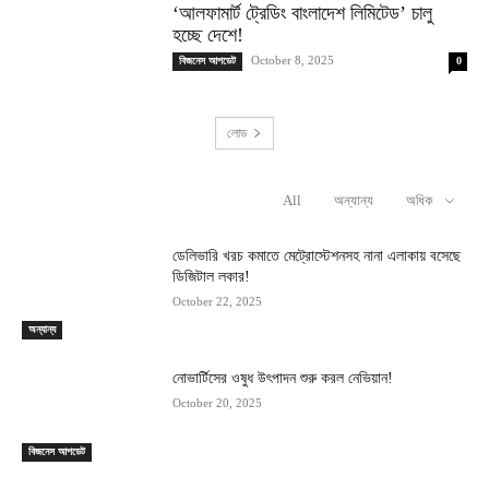
‘আলফামার্ট ট্রেডিং বাংলাদেশ লিমিটেড’ চালু
হচ্ছে দেশে!
October 8, 2025
বিজনেস আপডেট
0
লোড
All
অন্যান্য
অধিক
RELATED ARTICLES
ডেলিভারি খরচ কমাতে মেট্রোস্টেশনসহ নানা এলাকায় বসেছে
ডিজিটাল লকার!
October 22, 2025
অন্যান্য
নোভার্টিসের ওষুধ উৎপাদন শুরু করল নেভিয়ান!
October 20, 2025
বিজনেস আপডেট