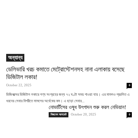
অন্যান্য
ডেলিভারি খরচ কমাতে মেট্রোস্টেশনসহ নানা এলাকায় বসেছে
ডিজিটাল লকার!
October 22, 2025
0
ডিজিবক্সের ডিজিটাল লকারে পণ্য সংগ্রহের জন্য ৭২ ঘণ্টা সময় পাওয়া যায়। এর মাশুলও প্রচলিত এ
ধরনের সেবার বিপরীতে মাশুলের অর্ধেকের কম। এ ছাড়া সেবার...
নোভার্টিসের ওষুধ উৎপাদন শুরু করল নেভিয়ান!
October 20, 2025
বিজনেস আপডেট
0