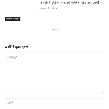
‘আলফামার্ট ট্রেডিং বাংলাদেশ লিমিটেড’ চালু হচ্ছে দেশে!
October 8, 2025
বিজনেস আপডেট
লোড
একটি উত্তর ত্যাগ
মন্তব্য:
না