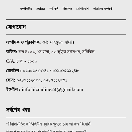
সম্পাদকীয়
মতামত
শর্তাবলি
বিজ্ঞাপন
যোগাযোগ
আমাদের সম্পর্কে
যোগাযোগ
সম্পাদক ও প্রকাশক:
মোঃ মাহমুদুল হাসান
অফিস:
রুম নং ০১, ১ম তলা, ০৬ ভূইয়া ম্যানশন, মতিঝিল
C/A, ঢাকা - ১০০০
মোবাইল :
০১৯০১৫১৯২৪১ / ০১৯০১৫১৯২৪৮
ফোন:
০২৪৭১১২০৩০, ০২৪৭১১২০৩১
ইমেইল :
info.bizonline24@gmail.com
সর্বশেষ খবর
শরিয়াহভিত্তিক ডিজিটাল ব্যাংক খুলতে চায় আকিজ রিসোর্স!
বিদেশে অবস্থান করা বাংলাদেশি করদাতারা এখন সহজেই...