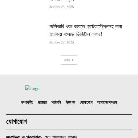
October 23, 2025
ডেলিভারি খরচ কমাতে মেট্রোস্টেশনসহ নানা
এলাকায় বসেছে ডিজিটাল লকার!
October 22, 2025
লোড
সম্পাদকীয়
মতামত
শর্তাবলি
বিজ্ঞাপন
যোগাযোগ
আমাদের সম্পর্কে
যোগাযোগ
সম্পাদক ও প্রকাশক:
মোঃ মাহমুদুল হাসান