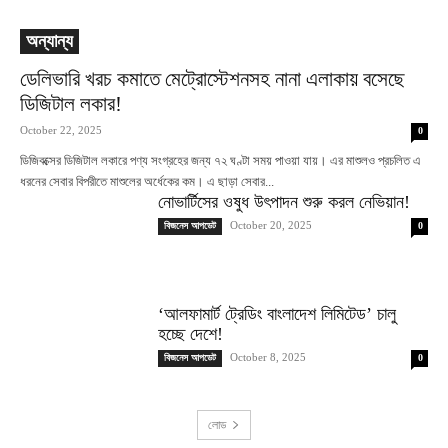
অন্যান্য
ডেলিভারি খরচ কমাতে মেট্রোস্টেশনসহ নানা এলাকায় বসেছে
ডিজিটাল লকার!
October 22, 2025
0
ডিজিবক্সের ডিজিটাল লকারে পণ্য সংগ্রহের জন্য ৭২ ঘণ্টা সময় পাওয়া যায়। এর মাশুলও প্রচলিত এ
ধরনের সেবার বিপরীতে মাশুলের অর্ধেকের কম। এ ছাড়া সেবার...
নোভার্টিসের ওষুধ উৎপাদন শুরু করল নেভিয়ান!
October 20, 2025
বিজনেস আপডেট
0
‘আলফামার্ট ট্রেডিং বাংলাদেশ লিমিটেড’ চালু
হচ্ছে দেশে!
October 8, 2025
বিজনেস আপডেট
0
লোড