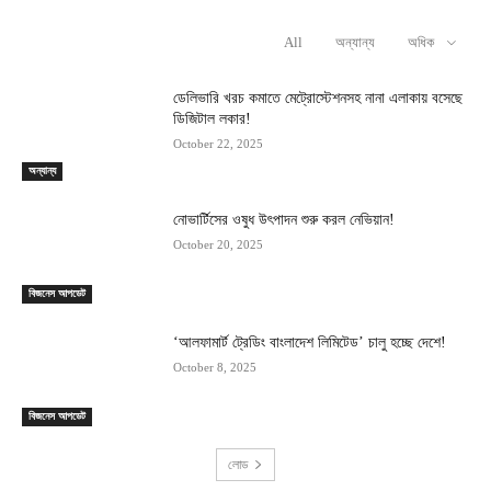
All
অন্যান্য
অধিক
RELATED ARTICLES
ডেলিভারি খরচ কমাতে মেট্রোস্টেশনসহ নানা এলাকায় বসেছে
ডিজিটাল লকার!
October 22, 2025
অন্যান্য
নোভার্টিসের ওষুধ উৎপাদন শুরু করল নেভিয়ান!
October 20, 2025
বিজনেস আপডেট
‘আলফামার্ট ট্রেডিং বাংলাদেশ লিমিটেড’ চালু হচ্ছে দেশে!
October 8, 2025
বিজনেস আপডেট
লোড