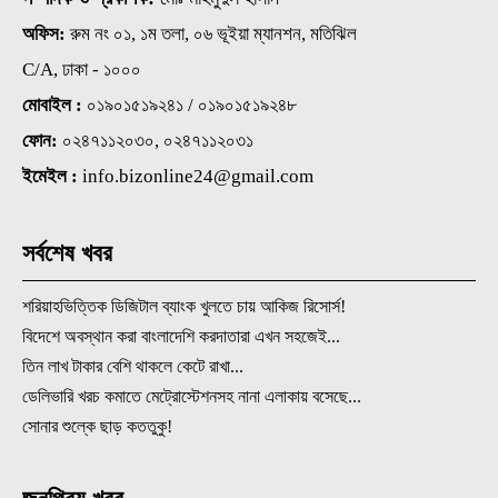
অফিস:
রুম নং ০১, ১ম তলা, ০৬ ভূইয়া ম্যানশন, মতিঝিল
C/A, ঢাকা - ১০০০
মোবাইল :
০১৯০১৫১৯২৪১ / ০১৯০১৫১৯২৪৮
ফোন:
০২৪৭১১২০৩০, ০২৪৭১১২০৩১
ইমেইল :
info.bizonline24@gmail.com
সর্বশেষ খবর
শরিয়াহভিত্তিক ডিজিটাল ব্যাংক খুলতে চায় আকিজ রিসোর্স!
বিদেশে অবস্থান করা বাংলাদেশি করদাতারা এখন সহজেই...
তিন লাখ টাকার বেশি থাকলে কেটে রাখা...
ডেলিভারি খরচ কমাতে মেট্রোস্টেশনসহ নানা এলাকায় বসেছে...
সোনার শুল্কে ছাড় কততুকু!