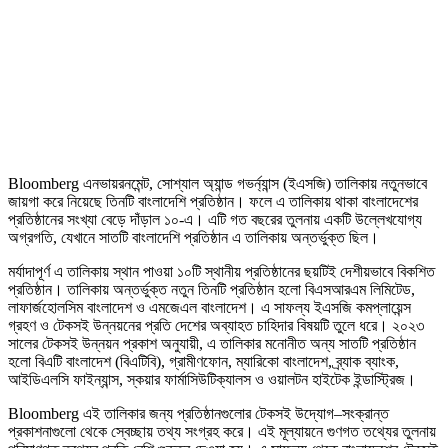
Bloomberg এনভায়রনমেন্ট, সোশ্যাল অ্যান্ড গভর্ন্যান্স (ইএসজি) তালিকায় নতুনভাবে
জায়গা করে নিয়েছে তিনটি বাংলাদেশি প্রতিষ্ঠান। ফলে এ তালিকায় থাকা বাংলাদেশের
প্রতিষ্ঠানের সংখ্যা বেড়ে দাঁড়াল ১০-এ। এটি গত বছরের তুলনায় একটি উল্লেখযোগ্য
অগ্রগতি, যেখানে সাতটি বাংলাদেশি প্রতিষ্ঠান এ তালিকায় অন্তর্ভুক্ত ছিল।
মর্যাদাপূর্ণ এ তালিকায় স্থান পাওয়া ১০টি স্থানীয় প্রতিষ্ঠানের ছয়টিই দেশীয়ভাবে বিকশিত
প্রতিষ্ঠান। তালিকায় অন্তর্ভুক্ত নতুন তিনটি প্রতিষ্ঠান হলো বিএসআরএম লিমিটেড,
লাফার্জহোলসিম বাংলাদেশ ও এমজেএল বাংলাদেশ। এ সাফল্য ইএসজি কমপ্লায়েন্স
গ্রহণ ও টেকসই উন্নয়নের প্রতি দেশের অব্যাহত চাহিদার বিষয়টি তুলে ধরে। ২০২৩
সালের টেকসই উন্নয়ন প্রকাশ অনুযায়ী, এ তালিকার মনোনীত অন্য সাতটি প্রতিষ্ঠান
হলো বিএটি বাংলাদেশ (বিএটিবি), গ্রামীণফোন, ম্যারিকো বাংলাদেশ, ব্র্যাক ব্যাংক,
আইডিএলসি ফাইন্যান্স, স্কয়ার ফার্মাসিউটিক্যালস ও ওয়ালটন হাইটেক ইন্ডাস্ট্রিজ।
Bloomberg এই তালিকার জন্য প্রতিষ্ঠানগুলোর টেকসই উদ্যোগ–সংক্রান্ত
প্রকাশনাগুলো থেকে স্বেচ্ছায় তথ্য সংগ্রহ করে। এই মূল্যায়নে গুণগত তথ্যের তুলনায়