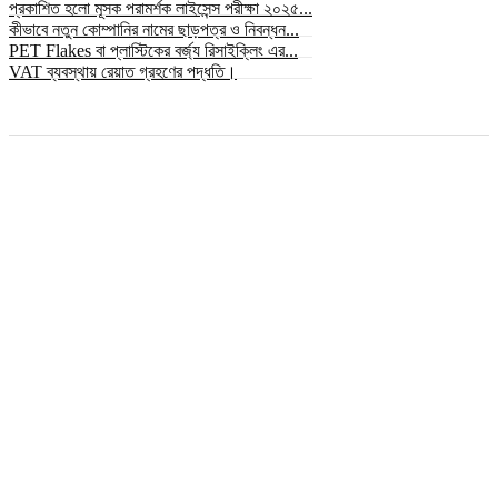
প্রকাশিত হলো মূসক পরামর্শক লাইসেন্স পরীক্ষা ২০২৫...
কীভাবে নতুন কোম্পানির নামের ছাড়পত্র ও নিবন্ধন...
PET Flakes বা প্লাস্টিকের বর্জ্য রিসাইক্লিং এর...
VAT ব্যবস্থায় রেয়াত গ্রহণের পদ্ধতি।
© সর্বস্বত্ব স্বত্বাধিকার সংরক্ষিত ২০২৫ © bizbnline24