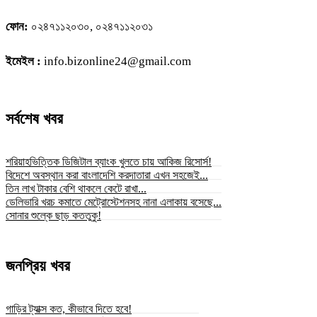
ফোন:
০২৪৭১১২০৩০, ০২৪৭১১২০৩১
ইমেইল :
info.bizonline24@gmail.com
সর্বশেষ খবর
শরিয়াহভিত্তিক ডিজিটাল ব্যাংক খুলতে চায় আকিজ রিসোর্স!
বিদেশে অবস্থান করা বাংলাদেশি করদাতারা এখন সহজেই...
তিন লাখ টাকার বেশি থাকলে কেটে রাখা...
ডেলিভারি খরচ কমাতে মেট্রোস্টেশনসহ নানা এলাকায় বসেছে...
সোনার শুল্কে ছাড় কততুকু!
জনপ্রিয় খবর
গাড়ির ট্যাক্স কত, কীভাবে দিতে হবে!