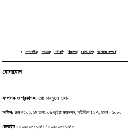
সম্পাদকীয়
মতামত
শর্তাবলি
বিজ্ঞাপন
যোগাযোগ
আমাদের সম্পর্কে
যোগাযোগ
সম্পাদক ও প্রকাশক:
মোঃ মাহমুদুল হাসান
অফিস:
রুম নং ০১, ১ম তলা, ০৬ ভূইয়া ম্যানশন, মতিঝিল C/A, ঢাকা - ১০০০
মোবাইল :
০১৯০১৫১৯২৪১ / ০১৯০১৫১৯২৪৮