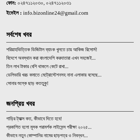
ফোন:
০২৪৭১১২০৩০, ০২৪৭১১২০৩১
ইমেইল :
info.bizonline24@gmail.com
সর্বশেষ খবর
শরিয়াহভিত্তিক ডিজিটাল ব্যাংক খুলতে চায় আকিজ রিসোর্স!
বিদেশে অবস্থান করা বাংলাদেশি করদাতারা এখন সহজেই...
তিন লাখ টাকার বেশি থাকলে কেটে রাখা...
ডেলিভারি খরচ কমাতে মেট্রোস্টেশনসহ নানা এলাকায় বসেছে...
সোনার শুল্কে ছাড় কততুকু!
জনপ্রিয় খবর
গাড়ির ট্যাক্স কত, কীভাবে দিতে হবে!
প্রকাশিত হলো মূসক পরামর্শক লাইসেন্স পরীক্ষা ২০২৫...
কীভাবে নতুন কোম্পানির নামের ছাড়পত্র ও নিবন্ধন...