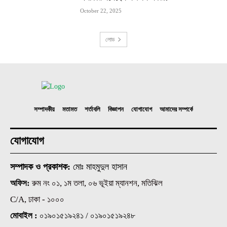
October 22, 2025
লোড
সম্পাদকীয়
মতামত
শর্তাবলি
বিজ্ঞাপন
যোগাযোগ
আমাদের সম্পর্কে
যোগাযোগ
সম্পাদক ও প্রকাশক:
মোঃ মাহমুদুল হাসান
অফিস:
রুম নং ০১, ১ম তলা, ০৬ ভূইয়া ম্যানশন, মতিঝিল
C/A, ঢাকা - ১০০০
মোবাইল :
০১৯০১৫১৯২৪১ / ০১৯০১৫১৯২৪৮