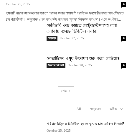
October 25, 2025
0
ইসলামি ধারার ব্যাংকগুলোর হারানো গ্রাহক টানার পাশাপাশি প্রান্তিক জনগোষ্ঠীর কাছে ঋণ পৌঁছাতে
চায় প্রতিষ্ঠানটি। অনুমোদন পেলে ব্যাংকটির নাম হবে ‘মুনাফা ডিজিটাল ব্যাংক’। এতে অংশীদার...
ডেলিভারি খরচ কমাতে মেট্রোস্টেশনসহ নানা
এলাকায় বসেছে ডিজিটাল লকার!
October 22, 2025
অন্যান্য
0
নোভার্টিসের ওষুধ উৎপাদন শুরু করল নেভিয়ান!
October 20, 2025
বিজনেস আপডেট
0
লোড
All
অন্যান্য
অধিক
RELATED ARTICLES
শরিয়াহভিত্তিক ডিজিটাল ব্যাংক খুলতে চায় আকিজ রিসোর্স!
October 25, 2025