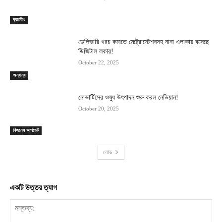
ব্যাংকিং
ডেলিভারি খরচ কমাতে মেট্রোস্টেশনসহ নানা এলাকায় বসেছে
ডিজিটাল লকার!
October 22, 2025
অন্যান্য
নোভার্টিসের ওষুধ উৎপাদন শুরু করল নেভিয়ান!
October 20, 2025
বিজনেস আপডেট
লোড
একটি উত্তর ত্যাগ