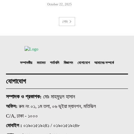
October 22, 2025
লোড
সম্পাদকীয়
মতামত
শর্তাবলি
বিজ্ঞাপন
যোগাযোগ
আমাদের সম্পর্কে
যোগাযোগ
সম্পাদক ও প্রকাশক:
মোঃ মাহমুদুল হাসান
অফিস:
রুম নং ০১, ১ম তলা, ০৬ ভূইয়া ম্যানশন, মতিঝিল
C/A, ঢাকা - ১০০০
মোবাইল :
০১৯০১৫১৯২৪১ / ০১৯০১৫১৯২৪৮