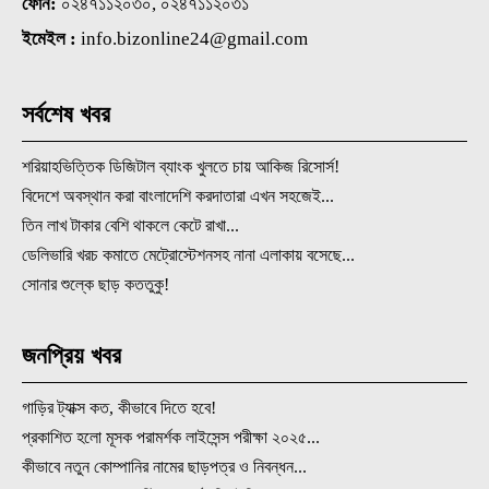
ফোন:
০২৪৭১১২০৩০, ০২৪৭১১২০৩১
ইমেইল :
info.bizonline24@gmail.com
সর্বশেষ খবর
শরিয়াহভিত্তিক ডিজিটাল ব্যাংক খুলতে চায় আকিজ রিসোর্স!
বিদেশে অবস্থান করা বাংলাদেশি করদাতারা এখন সহজেই...
তিন লাখ টাকার বেশি থাকলে কেটে রাখা...
ডেলিভারি খরচ কমাতে মেট্রোস্টেশনসহ নানা এলাকায় বসেছে...
সোনার শুল্কে ছাড় কততুকু!
জনপ্রিয় খবর
গাড়ির ট্যাক্স কত, কীভাবে দিতে হবে!
প্রকাশিত হলো মূসক পরামর্শক লাইসেন্স পরীক্ষা ২০২৫...
কীভাবে নতুন কোম্পানির নামের ছাড়পত্র ও নিবন্ধন...