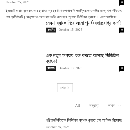
October 25, 2025
0
ইসলামি ধারার ব্যাংকগুলোর হারানো গ্রাহক টানার পাশাপাশি প্রান্তিক জনগোষ্ঠীর কাছে ঋণ পৌঁছাতে
চায় প্রতিষ্ঠানটি। অনুমোদন পেলে ব্যাংকটির নাম হবে ‘মুনাফা ডিজিটাল ব্যাংক’। এতে অংশীদার...
মেঘনা ব্যাংক নিয়ে এলো পুনর্ব্যবহারযোগ্য কার্ড!
October 15, 2025
ব্যাংকিং
0
এক নতুন অধ্যায় শুরু করতে আসছে ডিজিটাল
ব্যাংক!
October 13, 2025
ব্যাংকিং
0
লোড
All
অন্যান্য
অধিক
RELATED ARTICLES
শরিয়াহভিত্তিক ডিজিটাল ব্যাংক খুলতে চায় আকিজ রিসোর্স!
October 25, 2025