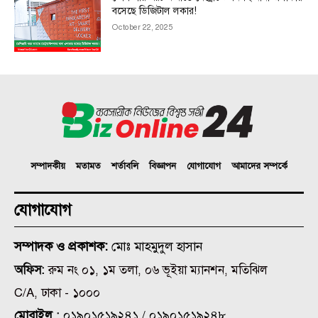
বসেছে ডিজিটাল লকার!
October 22, 2025
সম্পাদকীয়
মতামত
শর্তাবলি
বিজ্ঞাপন
যোগাযোগ
আমাদের সম্পর্কে
যোগাযোগ
সম্পাদক ও প্রকাশক:
মোঃ মাহমুদুল হাসান
অফিস:
রুম নং ০১, ১ম তলা, ০৬ ভূইয়া ম্যানশন, মতিঝিল
C/A, ঢাকা - ১০০০
মোবাইল :
০১৯০১৫১৯২৪১ / ০১৯০১৫১৯২৪৮