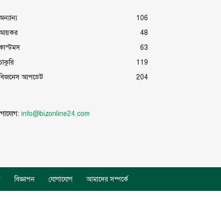
অন্যান্য
106
আয়কর
48
কাস্টমস
63
চাকুরি
119
বিজনেস আপডেট
204
োগাযোগ:
info@bizonline24.com
ি
বিজ্ঞাপন
যোগাযোগ
আমাদের সম্পর্কে