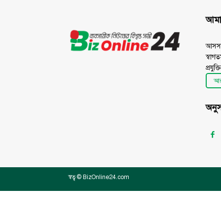
আমাদ
আসসা
স্বাগ
প্রযুক্
আর
অনু
স্বত্ব © BizOnline24.com